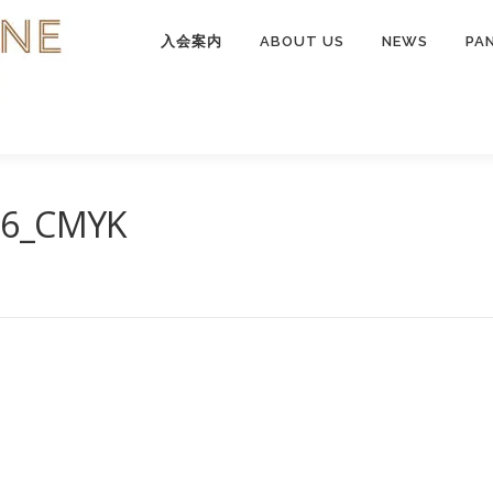
入会案内
ABOUT US
NEWS
PA
36_CMYK