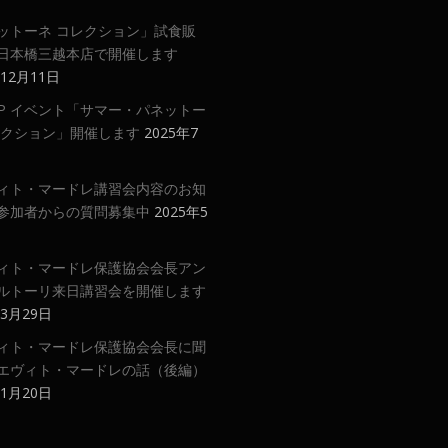
ットーネ コレクション」試食販
日本橋三越本店で開催します
年12月11日
 UP イベント「サマー・パネットー
レクション」開催します
2025年7
ィト・マードレ講習会内容のお知
参加者からの質問募集中
2025年5
ィト・マードレ保護協会会長アン
ルトーリ来日講習会を開催します
年3月29日
ィト・マードレ保護協会会長に聞
エヴィト・マードレの話（後編）
年1月20日