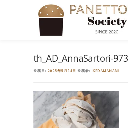
コ
ン
テ
ン
ツ
へ
ス
キ
th_AD_AnnaSartori-97
ッ
プ
投稿日:
2025年5月24日
投稿者:
IKEDAMANAMI