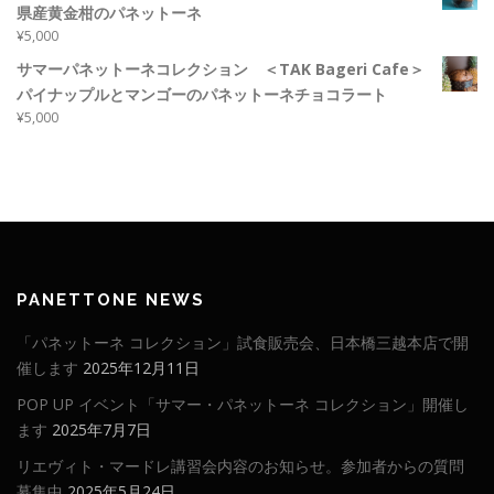
県産黄金柑のパネットーネ
¥
5,000
サマーパネットーネコレクション ＜TAK Bageri Cafe＞
パイナップルとマンゴーのパネットーネチョコラート
¥
5,000
PANETTONE NEWS
「パネットーネ コレクション」試食販売会、日本橋三越本店で開
催します
2025年12月11日
POP UP イベント「サマー・パネットーネ コレクション」開催し
ます
2025年7月7日
リエヴィト・マードレ講習会内容のお知らせ。参加者からの質問
募集中
2025年5月24日