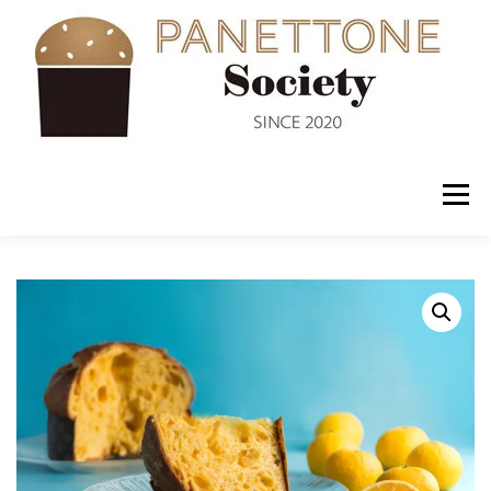
コ
ン
テ
ン
ツ
へ
ス
キ
ッ
メニュー
プ
入会案内
ABOUT US
NEWS
PANETTONE
SHOP
セミナー
CONTACT