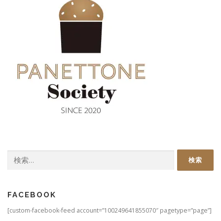
検
索:
FACEBOOK
[custom-facebook-feed account=”100249641855070″ pagetype=”page”]