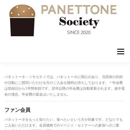
コ
ン
テ
ン
ツ
へ
ス
キ
ッ
メニュー
プ
入会案内
ABOUT US
NEWS
PANETTONE
パネットーネ・ソサエティでは、パネットーネに関心があり、当団体の目的
や活動にご賛同いただける方のご入会を随時お待ちしております。＊年会費
は登録日から1年間有効です。翌年以降の年会費は自動更新されます。途中退
会の場合、年会費の返金はいたしません。
SHOP
セミナー
CONTACT
ファン会員
パネットーネをもっと知りたい、食べたいという方が対象です。どなたでも
ご入会いただけます。会員価格でのイベント・セミナーへの参加へのご案