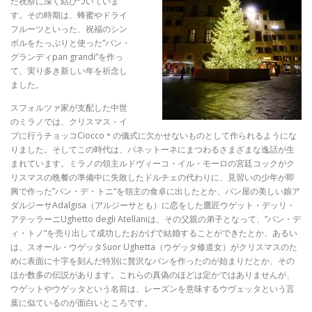
た祝祭に深く結びついていま
す。その時期は、蜂蜜やドライ
フルーツといった、祝福のシン
ボルをたっぷりと使った“パン・
グランディpan grandi”を作っ
て、実り多き新しい年を祈念し
ました。
スフォルツァ家が支配した中世
のミラノでは、クリスマス・イ
ブに行うチョッコCiocco＊の儀式に欠かせないものとして作られるようにな
りました。そしてこの時代は、パネットーネにまつわるさまざまな逸話が生
まれています。ミラノの領主ルドヴィーコ・イル・モーロの宮廷コックがク
リスマスの晩餐の準備中に失敗したドルチェの代わりに、見習いの少年が即
興で作った”パン・デ・トニ“を領主の食卓に出したとか、パン屋の美しい娘ア
ダルジーサAdalgisa（アルジーサとも）に恋をした鷹匠ウゲット・デッリ・
アテッラーニUghetto degli Atellaniは、その父親の弟子となって、”パン・デ
ィ・トノ“を売り出して成功したおかげで結婚することができたとか、あるい
は、スオール・ウゲッタSuor Ughetta（ウゲッタ修道女）がクリスマスのた
めに表面に十字を刻んだ特別に贅沢なパンを作ったのが始まりだとか、その
ほか数多の伝説があります。これらの真偽のほどは定かではありませんが、
ウゲットやウゲッタという名前は、レーズンを意味するウヴェッタという言
葉に似ているのが面白いところです。