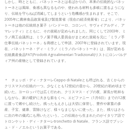
しかし、時とともに、パネットーネとは名ばかりの、本来の伝統的なパネッ
トーネとは風味、食感も異なるものや、使われる材料も多岐に渡るようにな
り、伝統を守らねば消滅してしまうという危機感が生まれます。そこで、
2005年に農林食品政策省及び製造業省（現在の経済発展省）により、パネッ
トーネは他の伝統焼き菓子（パンドーロ、コロンバ、サヴォイアルディ、ア
マレッティ）とともに、その規範が定められました。同じくして2003年、ミ
ラノ商工会議所は、ミラノ菓子職人委員会がまとめた規範を元に「ミラノ手
仕事伝統パネットーネ」を商標として申請、2007年に登録されています。現
在、パネットーネ・ディ・ミラノ（ミラノのパネットーネ）は、国が定める
伝統農産食品PAT(Prodotti Agroalimentari Tradizionali)リストにロンバルデ
ィア州の産物として登録されています。
＊ チェッポ・ディ・ナターレCeppo di Nataleとも呼ばれる、古くからの
クリスマスの伝統の一つ。少なくとも12世紀の昔から、20世紀の初め頃まで
続いた。ヨーロッパでは広く行われ、クリスマス・イブの夜、家長が乾杯を
しながら、家の暖炉に大きな薪をくべ、エピファニー（1月6日）までの12夜
に渡って燃やし続けた。残ったもえさしは大切に保管し、豊作や家畜の多
産、子宝、健康、雷除けなど、様々なまじないに使った。また、残りはさら
に次の年の儀式にも用いたという。この伝統から生まれたのがイタリア語で
トロンケット・ディ・ナターレtronchetto di Natale、フランス語でブッシ
ュ・ド・ノエルというお菓子である。