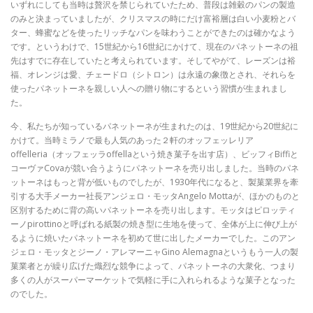
いずれにしても当時は贅沢を禁じられていたため、普段は雑穀のパンの製造
のみと決まっていましたが、クリスマスの時にだけ富裕層は白い小麦粉とバ
ター、蜂蜜などを使ったリッチなパンを味わうことができたのは確かなよう
です。というわけで、15世紀から16世紀にかけて、現在のパネットーネの祖
先はすでに存在していたと考えられています。そしてやがて、レーズンは裕
福、オレンジは愛、チェードロ（シトロン）は永遠の象徴とされ、それらを
使ったパネットーネを親しい人への贈り物にするという習慣が生まれまし
た。
今、私たちが知っているパネットーネが生まれたのは、19世紀から20世紀に
かけて。当時ミラノで最も人気のあった２軒のオッフェッレリア
offelleria（オッフェッラoffellaという焼き菓子を出す店）、ビッフィBiffiと
コーヴァCovaが競い合うようにパネットーネを売り出しました。当時のパネ
ットーネはもっと背が低いものでしたが、1930年代になると、製菓業界を牽
引する大手メーカー社長アンジェロ・モッタAngelo Mottaが、ほかのものと
区別するために背の高いパネットーネを売り出します。モッタはピロッティ
ーノpirottinoと呼ばれる紙製の焼き型に生地を使って、全体が上に伸び上が
るように焼いたパネットーネを初めて世に出したメーカーでした。このアン
ジェロ・モッタとジーノ・アレマーニャGino Alemagnaというもう一人の製
菓業者とが繰り広げた熾烈な競争によって、パネットーネの大衆化、つまり
多くの人がスーパーマーケットで気軽に手に入れられるような菓子となった
のでした。