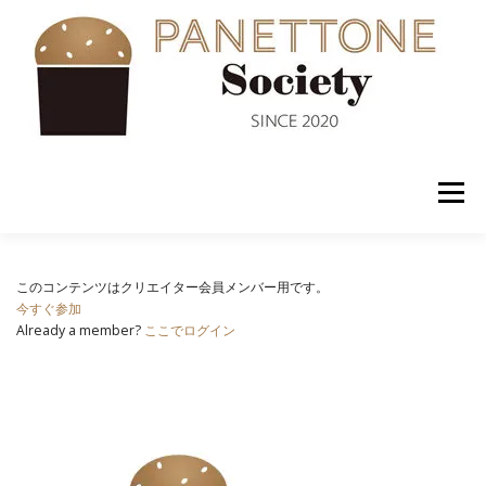
コ
ン
テ
ン
ツ
へ
ス
キ
ッ
メニュー
プ
入会案内
ABOUT US
NEWS
PANETTONE
このコンテンツはクリエイター会員メンバー用です。
今すぐ参加
Already a member?
ここでログイン
SHOP
セミナー
CONTACT