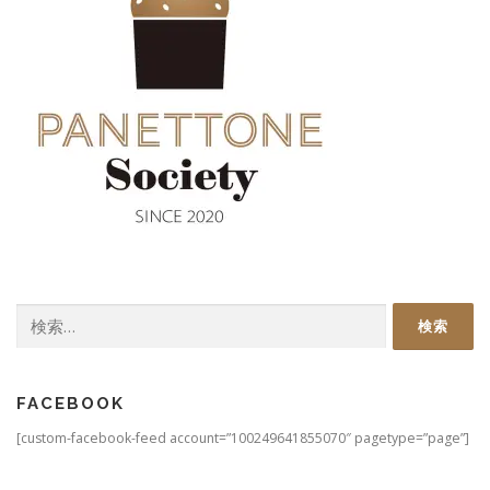
検
索:
FACEBOOK
[custom-facebook-feed account=”100249641855070″ pagetype=”page”]