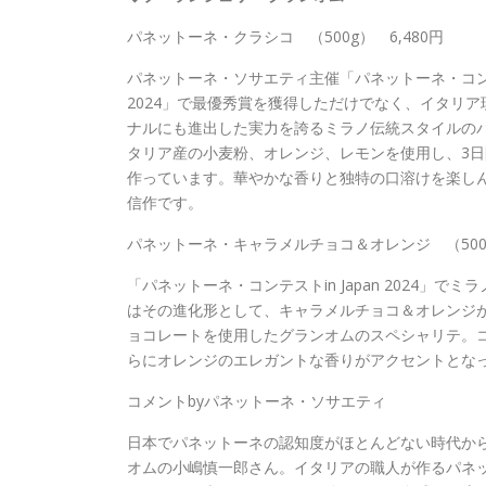
パネットーネ・クラシコ （500g） 6,480円
パネットーネ・ソサエティ主催「パネットーネ・コンテスト
2024」で最優秀賞を獲得しただけでなく、イタリ
ナルにも進出した実力を誇るミラノ伝統スタイルの
タリア産の小麦粉、オレンジ、レモンを使用し、3
作っています。華やかな香りと独特の口溶けを楽し
信作です。
パネットーネ・キャラメルチョコ＆オレンジ （500g
「パネットーネ・コンテストin Japan 2024
はその進化形として、キャラメルチョコ＆オレンジ
ョコレートを使用したグランオムのスペシャリテ。
らにオレンジのエレガントな香りがアクセントとな
コメントbyパネットーネ・ソサエティ
日本でパネットーネの認知度がほとんどない時代か
オムの小嶋慎一郎さん。イタリアの職人が作るパネ