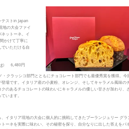
in Japan
ア現地の大会ファイ
パネットーネ。イ
日間かけて丁寧に
んでいただける自
） 6,480円
」でミラノ・クラッシコ部門とともにチョコレート部門でも最優秀賞を獲得。今
が登場です。イタリア産の小麦粉、オレンジ、そしてキャラメル風味の
コクのあるチョコレートの味わいにキャラメルの優しい甘さが加わり、
っています。
ら、イタリア現地の大会に個人的に挑戦してきたブーランジュリー グラ
ットーネを実際に味わい、その秘密を探り、自分なりに出した答えをパ