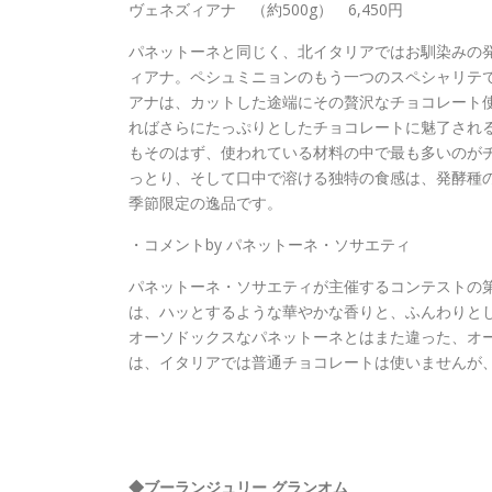
ヴェネズィアナ （約500g） 6,450円
パネットーネと同じく、北イタリアではお馴染みの
ィアナ。ペシュミニョンのもう一つのスペシャリテ
アナは、カットした途端にその贅沢なチョコレート
ればさらにたっぷりとしたチョコレートに魅了され
もそのはず、使われている材料の中で最も多いのが
っとり、そして口中で溶ける独特の食感は、発酵種
季節限定の逸品です。
・コメントby パネットーネ・ソサエティ
パネットーネ・ソサエティが主催するコンテストの
は、ハッとするような華やかな香りと、ふんわりと
オーソドックスなパネットーネとはまた違った、オ
は、イタリアでは普通チョコレートは使いませんが
◆ブーランジュリー グランオム