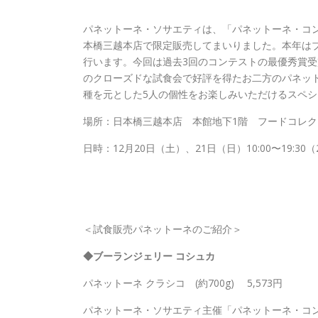
パネットーネ・ソサエティは、「パネットーネ・コンテ
本橋三越本店で限定販売してまいりました。本年は
行います。今回は過去3回のコンテストの最優秀賞受
のクローズドな試食会で好評を得たお二方のパネッ
種を元とした5人の個性をお楽しみいただけるスペ
場所：日本橋三越本店 本館地下1階 フードコレク
日時：12月20日（土）、21日（日）10:00〜19:30（
＜試食販売パネットーネのご紹介＞
◆ブーランジェリー コシュカ
パネットーネ クラシコ (約700g) 5,573円
パネットーネ・ソサエティ主催「パネットーネ・コンテスト