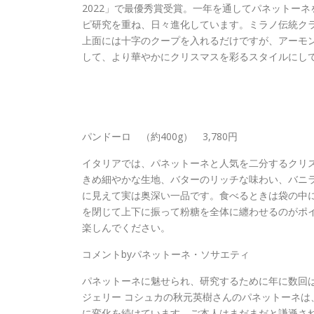
2022」で最優秀賞受賞。一年を通してパネットー
ピ研究を重ね、日々進化しています。ミラノ伝統ク
上面には十字のクープを入れるだけですが、アーモ
して、より華やかにクリスマスを彩るスタイルにし
パンドーロ （約400g） 3,780円
イタリアでは、パネットーネと人気を二分するクリ
きめ細やかな生地、バターのリッチな味わい、バニ
に見えて実は奥深い一品です。食べるときは袋の中
を閉じて上下に振って粉糖を全体に纏わせるのがポ
楽しんでください。
コメントbyパネットーネ・ソサエティ
パネットーネに魅せられ、研究するために年に数回
ジェリー コシュカの秋元英樹さんのパネットーネは
に変化を続けています。ご本人はまだまだと謙遜さ