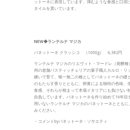
ットーネに表現しています。弾むような食感と口溶
タイルを貫いています。
NEW◆ランテルナ マジカ
パネットーネ クラッシコ （1000g） 6,382円
ランテルナ マジカのリエヴィト・マードレ（発酵種
州の老舗パスティッチェリアの菓子職人カルロ・リ
継いで育て、唯一無二の種としてパネットーネの礎
のもたらす香りとともに、卵黄による独特の色味、
食感、それらが相まって本場イタリアにも負けない
自負しています。パネットーネを作り始めて16年目
用いないランテルナ マジカのパネットーネとともに
みください。
・コメントbyパネットーネ・ソサエティ