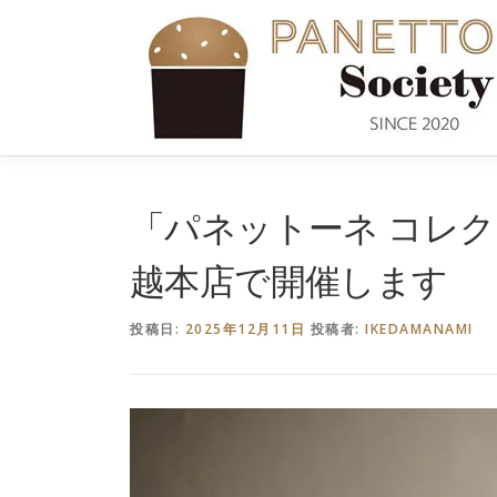
コ
ン
テ
ン
ツ
へ
ス
キ
「パネットーネ コレ
ッ
プ
越本店で開催します
投稿日:
2025年12月11日
投稿者:
IKEDAMANAMI