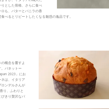
かりとした骨格、さらに食べ
ーロも、バターとバニラの香
度食べるとリピートしたくなる魅惑の逸品です。
ネの概念を覆すよ
す。パネットー
an 2023」にお
ーネは、イタリア
ブロンデルさんが
の香り、ふわりと
とびきり贅沢なパ