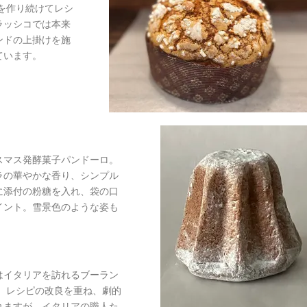
ネを作り続けてレシ
ラッシコでは本来
ンドの上掛けを施
ています。
スマス発酵菓子パンドーロ。
ラの華やかな香り、シンプル
に添付の粉糖を入れ、袋の口
イント。雪景色のような姿も
はイタリアを訪れるブーラン
、レシピの改良を重ね、劇的
れますが、イタリアの職人た