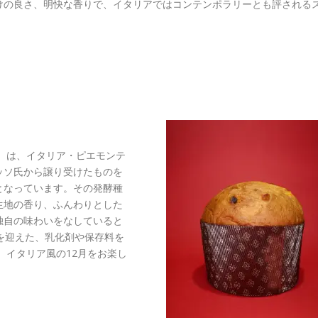
けの良さ、明快な香りで、イタリアではコンテンポラリーとも評される
）は、イタリア・ピエモンテ
ッソ氏から譲り受けたものを
となっています。その発酵種
生地の香り、ふんわりとした
独自の味わいをなしていると
を迎えた、乳化剤や保存料を
、イタリア風の12月をお楽し