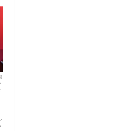
回
チ
さ
ン
ネ