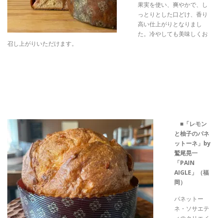
果実を使い、爽やかで、し
っとりとした口どけ、香り
高い仕上がりとなりまし
た。冷やしても美味しくお
召し上がりいただけます。
■
「レモン
と柚子のパネ
ットーネ」by
鷲尾晃一
「PAIN
AIGLE」（福
岡）
パネットー
ネ・ソサエテ