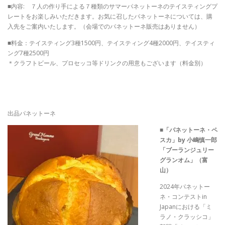
■内容: ７人の作り手による７種類のサマーパネットーネのテイスティングプ
レートをお楽しみいただきます。お気に召したパネットーネについては、購
入先をご案内いたします。（会場でのパネットーネ販売はありません）
■料金：テイスティング3種1500円、テイスティング4種2000円、テイスティ
ング7種2500円
＊クラフトビール、プロセッコ等ドリンクの用意もございます（料金別）
出品パネットーネ
■
「パネットーネ・ペ
スカ」by 小嶋慎一郎
「ブーランジュリー
グランオム」（富
山）
2024年パネットー
ネ・コンテストin
Japanにおける「ミ
ラノ・クラッシコ」