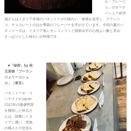
ル・プレージ
ョ」のオーナ
ーシェフ岩坪
滋さんはイタリア本場のパネットーネの味わい・食感を追求し、クラッシ
コ、チョコレートのほか季節のフレーバーを手がけています。今回の夏のパ
ネットーネは、イタリア産レモンコンフィと国産ゆずの心地よい酸と苦み、
さっぱりとした味わいが特徴です。
■
「秘密」by 秋
元英樹「ブーラン
ジェリーコシュ
カ」（東京）
パネットーネ・コ
ンテストin Japan
2022年の最優秀賞
を獲得した秋元さ
んは、頻繁にイタ
リアに通い、現地
の職人との交流を