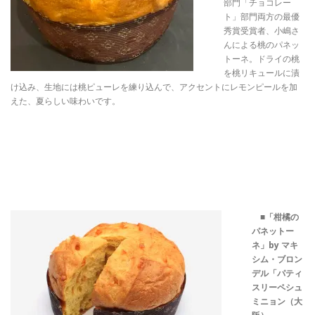
部門「チョコレー
ト」部門両方の最優
秀賞受賞者、小嶋さ
んによる桃のパネッ
トーネ。ドライの桃
を桃リキュールに漬
け込み、生地には桃ピューレを練り込んで、アクセントにレモンピールを加
えた、夏らしい味わいです。
■
「柑橘の
パネットー
ネ」by マキ
シム・ブロン
デル「パティ
スリーペシュ
ミニョン（大