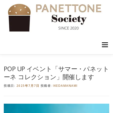
コ
ン
テ
ン
ツ
へ
ス
キ
ッ
メニュー
プ
入会案内
ABOUT US
NEWS
PANETTONE
POP UP イベント「サマー・パネット
ーネ コレクション」開催します
SHOP
セミナー
CONTACT
投稿日:
2025年7月7日
投稿者:
IKEDAMANAMI