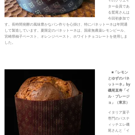
ィのクリエイ
ター会員であ
る鷲尾さんは
今回初参加で
す。長時間発酵の風味豊かなパン作りを心掛け、特にパネットーネは年間通
して製造しています。夏限定のパネットーネは、国産無農薬レモンピール、
宮崎県柚子ペースト、オレンジペースト、ホワイトチョコレートを使用しま
した。
■
「レモン
とゆずのパネ
ットーネ」by
磯尾直寿「イ
ル・プレージ
ョ」（東京）
イタリア菓子
専門のパステ
ィッチエレ磯
尾さんと「イ