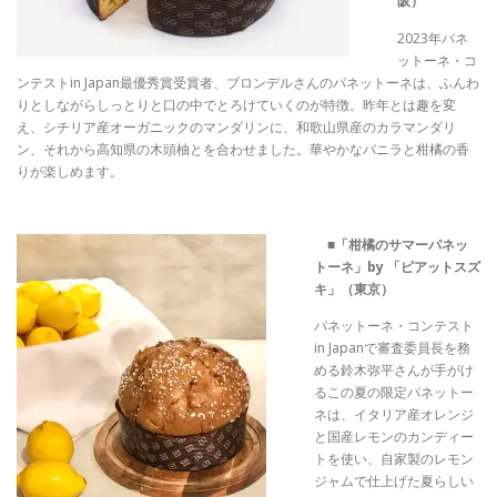
阪）
2023年パネ
ットーネ・コ
ンテストin Japan最優秀賞受賞者、ブロンデルさんのパネットーネは、ふんわ
りとしながらしっとりと口の中でとろけていくのが特徴。昨年とは趣を変
え、シチリア産オーガニックのマンダリンに、和歌山県産のカラマンダリ
ン、それから高知県の木頭柚とを合わせました。華やかなバニラと柑橘の香
りが楽しめます。
■
「柑橘のサマーパネッ
トーネ」by 「ピアットスズ
キ」（東京）
パネットーネ・コンテスト
in Japanで審査委員長を務
める鈴木弥平さんが手がけ
るこの夏の限定パネットー
ネは、イタリア産オレンジ
と国産レモンのカンディー
トを使い、自家製のレモン
ジャムで仕上げた夏らしい