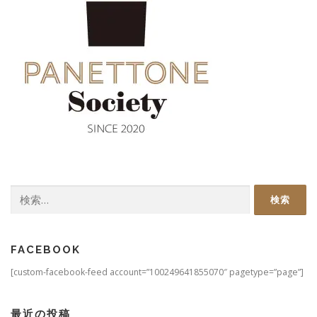
検
索:
FACEBOOK
[custom-facebook-feed account=”100249641855070″ pagetype=”page”]
最近の投稿