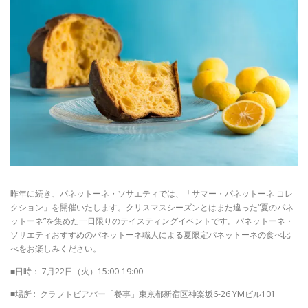
昨年に続き、パネットーネ・ソサエティでは、「サマー・パネットーネ コレ
クション」を開催いたします。クリスマスシーズンとはまた違った“夏のパネ
ットーネ”を集めた一日限りのテイスティングイベントです。パネットーネ・
ソサエティおすすめのパネットーネ職人による夏限定パネットーネの食べ比
べをお楽しみください。
■日時： 7月22日（火）15:00-19:00
■場所 : クラフトビアバー「餐事」東京都新宿区神楽坂6-26 YMビル101