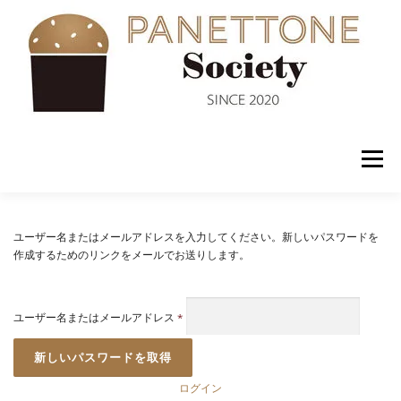
コ
ン
テ
ン
ツ
へ
ス
キ
ッ
メニュー
プ
入会案内
ABOUT US
NEWS
PANETTONE
ユーザー名またはメールアドレスを入力してください。新しいパスワードを
作成するためのリンクをメールでお送りします。
SHOP
セミナー
CONTACT
ユーザー名またはメールアドレス
*
ログイン