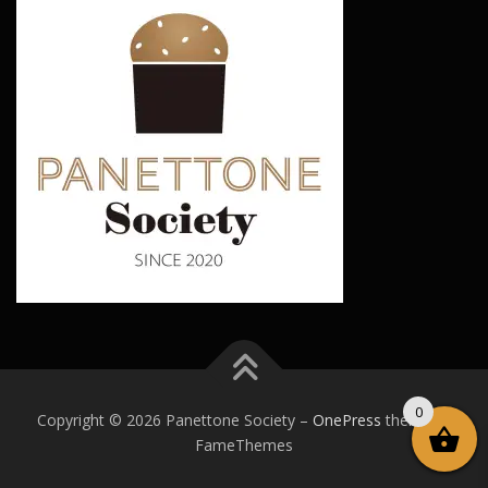
0
Copyright © 2026 Panettone Society
–
OnePress
theme by
FameThemes