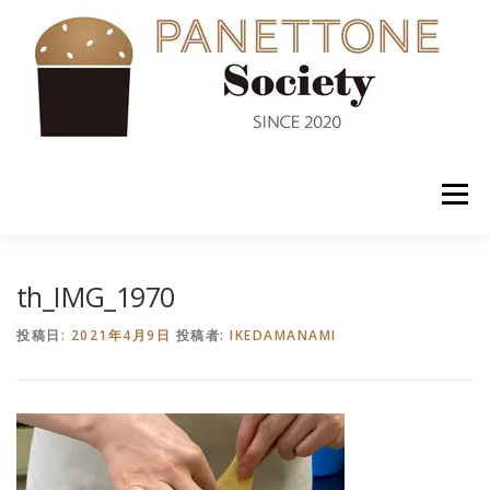
コ
ン
テ
ン
ツ
へ
ス
キ
ッ
メニュー
プ
入会案内
ABOUT US
NEWS
PANETTONE
th_IMG_1970
投稿日:
2021年4月9日
投稿者:
IKEDAMANAMI
SHOP
セミナー
CONTACT