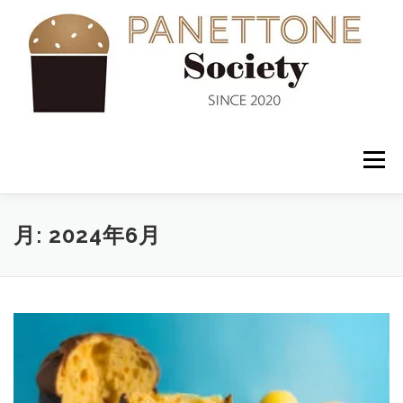
コ
ン
テ
ン
ツ
へ
ス
キ
ッ
メニュー
プ
入会案内
ABOUT US
NEWS
PANETTONE
月:
2024年6月
SHOP
セミナー
CONTACT