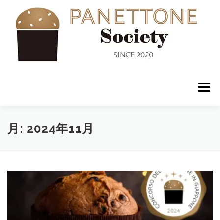
コ
ン
テ
ン
ツ
へ
ス
キ
ッ
メニュー
プ
入会案内
ABOUT US
NEWS
PANETTONE
月:
2024年11月
SHOP
セミナー
CONTACT