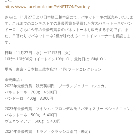
URL
https://www.facebook.com/PANETTONEsociety
さらに、11月27日より日本橋三越本店にて、パネットーネの販売をいたしま
す。これまでのコンテストでの最優秀賞を受賞した方のパネットーネやパン
ドーロ、さらに今年の最優秀賞者のパネットーネも販売する予定です。ま
た、日替わりでパネットーネ2種が味わえるイートインコーナーも併設しま
す。
日時：11月27日（水）〜12月3日（火）
10時〜19時30分（イートイン19時L.O.、最終日は18時L.O.）
場所：東京・日本橋三越本店地下1階 フードコレクション
販売商品：
2022年最優秀賞 秋元英樹氏「ブーランジェリー コシュカ」
パネットーネ 700g 4,500円
パンドーロ 400g 3,300円
2023年最優秀賞 マキシム・ブロンデル氏「パティスリー ペシュミニョン」
パネットーネ 500g 5,400円
ヴェネツィアナ 500g 5,400円
2024年最優秀賞 ミラノ・クラッシコ部門（未定）