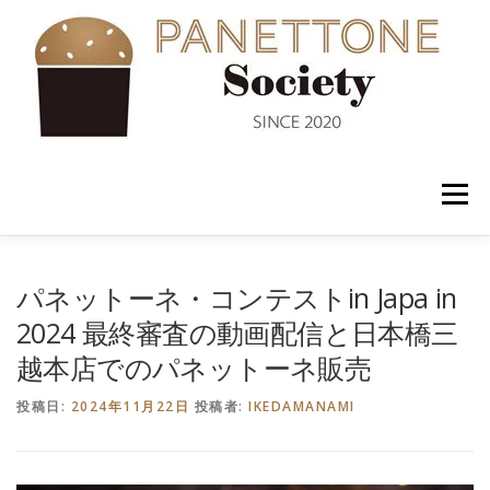
コ
ン
テ
ン
ツ
へ
ス
キ
ッ
メニュー
プ
入会案内
ABOUT US
NEWS
PANETTONE
パネットーネ・コンテストin Japa in
2024 最終審査の動画配信と日本橋三
越本店でのパネットーネ販売
SHOP
セミナー
CONTACT
投稿日:
2024年11月22日
投稿者:
IKEDAMANAMI