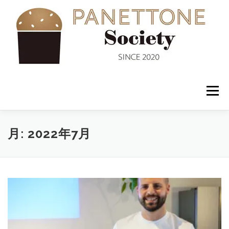
コ
ン
テ
ン
ツ
へ
ス
キ
ッ
メニュー
プ
入会案内
ABOUT US
NEWS
PANETTONE
月:
2022年7月
SHOP
セミナー
CONTACT