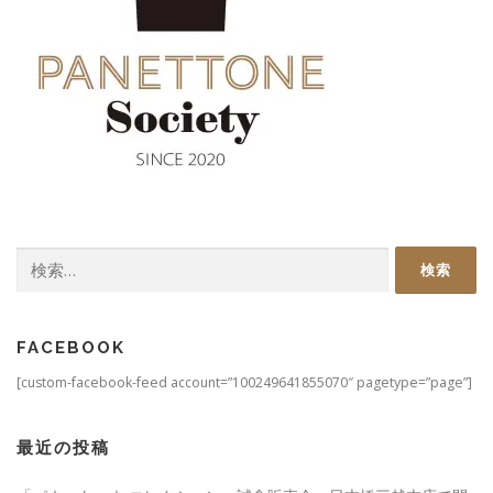
検
索:
FACEBOOK
[custom-facebook-feed account=”100249641855070″ pagetype=”page”]
最近の投稿