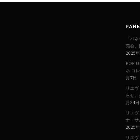
PAN
「パネ
売会、
2025
POP
ネ コ
月7日
リエヴ
らせ。
月24日
リエヴ
ナ・サ
2025
リエヴ