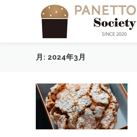
コ
ン
テ
ン
ツ
へ
ス
キ
月:
2024年3月
ッ
プ