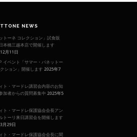
ETTONE NEWS
ットーネ コレクション」試食販
日本橋三越本店で開催します
年12月11日
 UP イベント「サマー・パネットー
レクション」開催します
2025年7
ィト・マードレ講習会内容のお知
参加者からの質問募集中
2025年5
ィト・マードレ保護協会会長アン
ルトーリ来日講習会を開催します
年3月29日
ィト・マードレ保護協会会長に聞