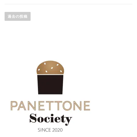
投
稿
過去の投稿
ナ
ビ
ゲ
ー
シ
ョ
ン