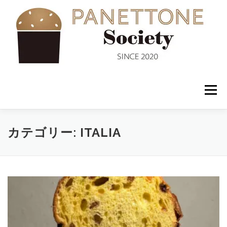
コ
ン
テ
ン
ツ
へ
ス
キ
ッ
メニュー
プ
入会案内
ABOUT US
NEWS
PANETTONE
カテゴリー:
ITALIA
SHOP
セミナー
CONTACT