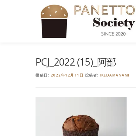
コ
ン
テ
ン
ツ
へ
ス
キ
PCJ_2022 (15)_阿部
ッ
プ
投稿日:
2022年12月11日
投稿者:
IKEDAMANAMI