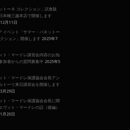
ットーネ コレクション」試食販
日本橋三越本店で開催します
年12月11日
 UP イベント「サマー・パネットー
レクション」開催します
2025年7
ィト・マードレ講習会内容のお知
参加者からの質問募集中
2025年5
ィト・マードレ保護協会会長アン
ルトーリ来日講習会を開催します
年3月29日
ィト・マードレ保護協会会長に聞
エヴィト・マードレの話（後編）
年1月20日