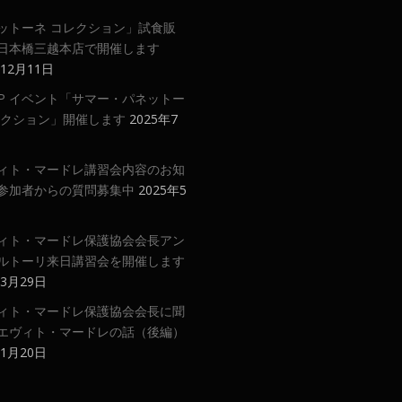
ットーネ コレクション」試食販
日本橋三越本店で開催します
年12月11日
 UP イベント「サマー・パネットー
レクション」開催します
2025年7
ィト・マードレ講習会内容のお知
参加者からの質問募集中
2025年5
ィト・マードレ保護協会会長アン
ルトーリ来日講習会を開催します
年3月29日
ィト・マードレ保護協会会長に聞
エヴィト・マードレの話（後編）
年1月20日