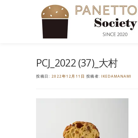
コ
ン
テ
ン
ツ
へ
ス
キ
PCJ_2022 (37)_大村
ッ
プ
投稿日:
2022年12月11日
投稿者:
IKEDAMANAMI