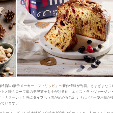
2年創業の菓子メーカー「
フィリッピ
」の新作情報が到着。さまざまなフ
ットと呼ぶローフ型の発酵菓子を手がける他、エクストラ・ヴァージン
ィ・ナターレ」と呼ぶタイプも（国が定める規定よりもバター使用量が
っています。
ネットーネ。ピスタチオはピスタチオ100%のペーストと、トーストした