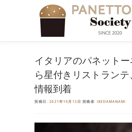
コ
ン
テ
ン
ツ
へ
ス
キ
イタリアのパネットー
ッ
プ
ら星付きリストランテ
情報到着
投稿日:
2021年10月12日
投稿者:
IKEDAMANAMI