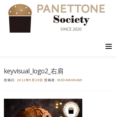
コ
ン
テ
ン
ツ
へ
ス
キ
ッ
メニュー
プ
入会案内
ABOUT US
NEWS
PANETTONE
keyvisual_logo2_右肩
投稿日:
2022年9月28日
投稿者:
IKEDAMANAMI
SHOP
セミナー
CONTACT