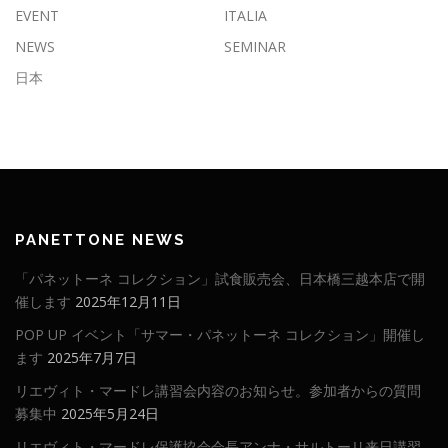
EVENT
ITALIA
NEWS
SEMINAR
日本
PANETTONE NEWS
「パネットーネ コレクション」試食販売会、日本橋三越本店で開
催します
2025年12月11日
POP UP イベント「サマー・パネットーネ コレクション」開催し
ます
2025年7月7日
リエヴィト・マードレ講習会内容のお知らせ。参加者からの質問
募集中
2025年5月24日
リエヴィト・マードレ保護協会会長アンナ・サルトーリ来日講習