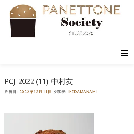
コ
ン
テ
ン
ツ
へ
ス
キ
ッ
メニュー
プ
入会案内
ABOUT US
NEWS
PANETTONE
PCJ_2022 (11)_中村友
投稿日:
2022年12月11日
投稿者:
IKEDAMANAMI
SHOP
セミナー
CONTACT