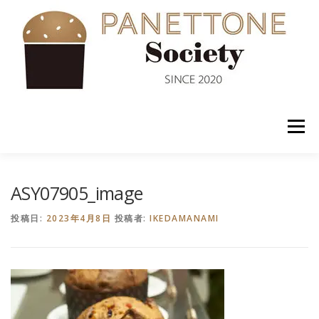
コ
ン
テ
ン
ツ
へ
ス
キ
ッ
メニュー
プ
入会案内
ABOUT US
NEWS
PANETTONE
ASY07905_image
投稿日:
2023年4月8日
投稿者:
IKEDAMANAMI
SHOP
セミナー
CONTACT