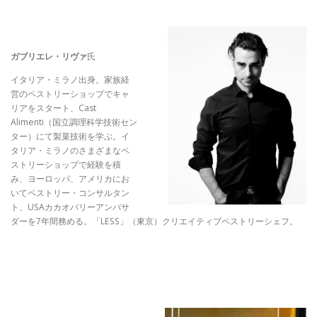
ガブリエレ・リヴァ
氏
イタリア・ミラノ出身。家族経
営のペストリーショップでキャ
リアをスタート、Cast
Alimenti（国立調理科学技術セン
ター）にて製菓技術を学ぶ。イ
タリア・ミラノのさまざまなペ
ストリーショップで経験を積
み、ヨーロッパ、アメリカにお
いてペストリー・コンサルタン
ト、USAカカオバリーアンバサ
ダーを7年間務める。「LESS」（東京）クリエイティブペストリーシェフ。