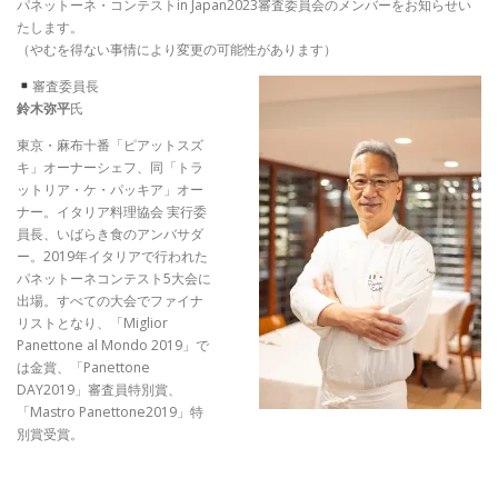
パネットーネ・コンテストin Japan2023審査委員会のメンバーをお知らせい
たします。
（やむを得ない事情により変更の可能性があります）
審査委員長
鈴木弥平
氏
東京・麻布十番「ピアットスズ
キ」オーナーシェフ、同「トラ
ットリア・ケ・パッキア」オー
ナー。イタリア料理協会 実行委
員長、いばらき食のアンバサダ
ー。2019年イタリアで行われた
パネットーネコンテスト5大会に
出場。すべての大会でファイナ
リストとなり、「Miglior
Panettone al Mondo 2019」で
は金賞、「Panettone
DAY2019」審査員特別賞、
「Mastro Panettone2019」特
別賞受賞。