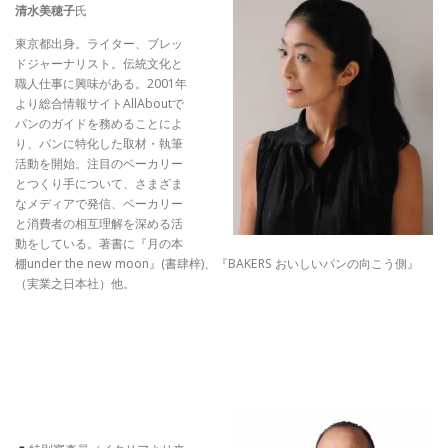
清水美穂子
氏
東京都出身。ライター、ブレッ
ドジャーナリスト。伝統文化と
職人仕事に興味がある。2001年
より総合情報サイトAllAboutで
パンのガイドを務めることによ
り、パンに特化した取材・執筆
活動を開始。注目のベーカリー
とつくり手について、さまざま
なメディアで発信、ベーカリー
と消費者の相互理解を深める活
動をしている。著書に『月の本
棚under the new moon』(書肆梓)、『BAKERS おいしいパンの向こう側』
（実業之日本社）他。