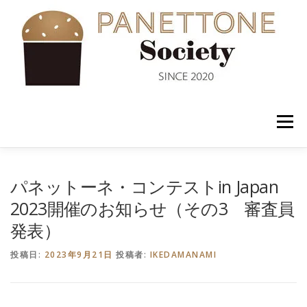
コ
ン
テ
ン
ツ
へ
ス
キ
ッ
メニュー
プ
入会案内
ABOUT US
NEWS
PANETTONE
パネットーネ・コンテストin Japan
2023開催のお知らせ（その3 審査員
発表）
SHOP
セミナー
CONTACT
投稿日:
2023年9月21日
投稿者:
IKEDAMANAMI