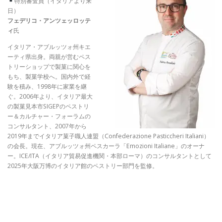
特別審査員（イタリアより来
日）
フェデリコ・アンツェッロッテ
ィ
氏
イタリア・アブルッツォ州キエ
ーティ県出身。両親が営むペス
トリーショップで製菓に関心を
もち、製菓学校へ。国内外で経
験を積み、1998年に家業を継
ぐ。2006年より、イタリア最大
の製菓見本市SIGEPのペストリ
ー＆カルチャー・フォーラムの
コンサルタント、2007年から
2019年までイタリア菓子職人連盟（Confederazione Pasticcheri Italiani）
の会長。現在、アブルッツォ州ペスカーラ「Emozioni Italiane」のオーナ
ー。ICE/ITA（イタリア貿易促進機関・本部ローマ）のコンサルタントとして
2025年大阪万博のイタリア館のペストリー部門を監修。