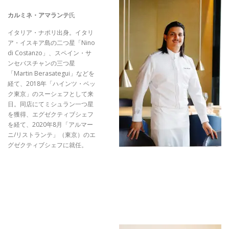
カルミネ・アマランテ
氏
イタリア・ナポリ出身。イタリ
ア・イスキア島の二つ星「Nino
di Costanzo」、スペイン・サ
ンセバスチャンの三つ星
「Martin Berasategui」などを
経て、2018年「ハインツ・ベッ
ク東京」のスーシェフとして来
日。同店にてミシュラン一つ星
を獲得、エグゼクティブシェフ
を経て、2020年8月「アルマー
ニ/リストランテ」（東京）のエ
グゼクティブシェフに就任。