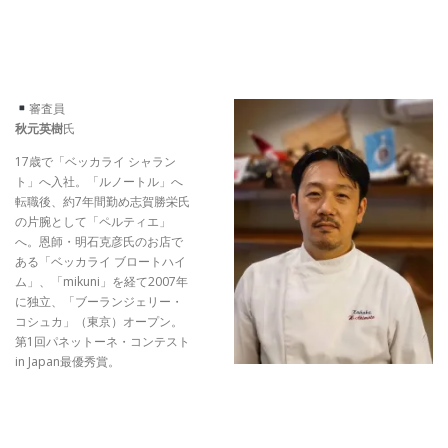
審査員
秋元英樹
氏
17歳で「ベッカライ シャラン
ト」へ入社。「ルノートル」へ
転職後、約7年間勤め志賀勝栄氏
の片腕として「ペルティエ」
へ。恩師・明石克彦氏のお店で
ある「ベッカライ ブロートハイ
ム」、「mikuni」を経て2007年
に独立、「ブーランジェリー・
コシュカ」（東京）オープン。
第1回パネットーネ・コンテスト
in Japan最優秀賞。