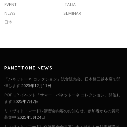
EVENT
ITALIA
NEWS
SEMINAR
日本
PANETTONE NEWS
「パネットーネ コレクション」試食販売会、日本橋三越本店で開
催します
2025年12月11日
POP UP イベント「サマー・パネットーネ コレクション」開催し
ます
2025年7月7日
リエヴィト・マードレ講習会内容のお知らせ。参加者からの質問
募集中
2025年5月24日
リエヴィト・マードレ保護協会会長アンナ・サルトーリ来日講習