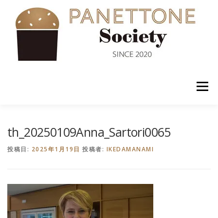
コ
ン
テ
ン
ツ
へ
ス
キ
ッ
メニュー
プ
入会案内
ABOUT US
NEWS
PANETTONE
th_20250109Anna_Sartori0065
投稿日:
2025年1月19日
投稿者:
IKEDAMANAMI
SHOP
セミナー
CONTACT