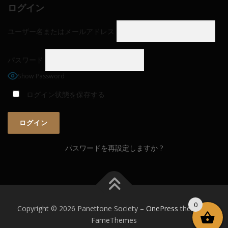
ログイン
ユーザー名またはメールアドレス
パスワード
Show Password
ログイン状態を保存する
パスワードを再設定しますか ?
0
Copyright © 2026 Panettone Society
–
OnePress
theme by
FameThemes