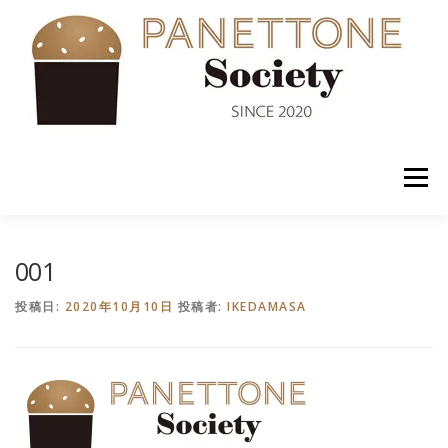
コ
ン
テ
ン
ツ
へ
ス
キ
ッ
メニュー
プ
入会案内
ABOUT US
NEWS
PANETTONE
001
投稿日:
2020年10月10日
投稿者:
IKEDAMASA
SHOP
セミナー
CONTACT