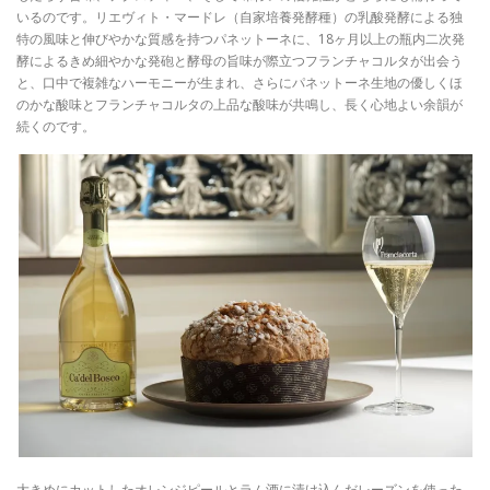
いるのです。リエヴィト・マードレ（自家培養発酵種）の乳酸発酵による独
特の風味と伸びやかな質感を持つパネットーネに、18ヶ月以上の瓶内二次発
酵によるきめ細やかな発砲と酵母の旨味が際立つフランチャコルタが出会う
と、口中で複雑なハーモニーが生まれ、さらにパネットーネ生地の優しくほ
のかな酸味とフランチャコルタの上品な酸味が共鳴し、長く心地よい余韻が
続くのです。
大きめにカットしたオレンジピールとラム酒に漬け込んだレーズンを使った