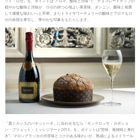
ット・ロゼ」を。ポイントは“アロマ、酸味と渋味”で、チョコレートチップの
穏やかな酸味と渋味が、ロゼの持つ心地よい果実味、タンニン、酸味と相乗
して優雅な味わいへと昇華。またドライサワーチェリーの酸味とアロマもロ
ゼの余韻を牽引し、華やかな印象をもたらします。
「栗とカシスのパネットーネ」に合わせるなら「モンテロッサ・カボショ
ン・ブリュット・ミッレジマート2013」を。ポイントは“苦味、複雑味と奥行
き”。マロングラッセの渋苦味とコクのある味わいが、熟成によるメイラール