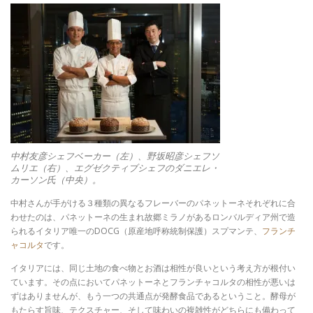
中村友彦シェフベーカー（左）、野坂昭彦シェフソ
ムリエ（右）、エグゼクティブシェフのダニエレ・
カーソン氏（中央）。
中村さんが手がける３種類の異なるフレーバーのパネットーネそれぞれに合
わせたのは、パネットーネの生まれ故郷ミラノがあるロンバルディア州で造
られるイタリア唯一のDOCG（原産地呼称統制保護）スプマンテ、
フランチ
ャコルタ
です。
イタリアには、同じ土地の食べ物とお酒は相性が良いという考え方が根付い
ています。その点においてパネットーネとフランチャコルタの相性が悪いは
ずはありませんが、もう一つの共通点が発酵食品であるということ。酵母が
もたらす旨味、テクスチャー、そして味わいの複雑性がどちらにも備わって