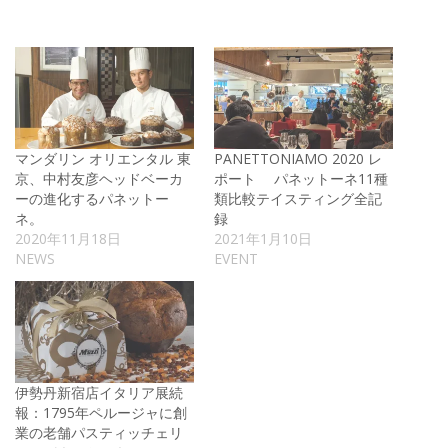
マンダリン オリエンタル 東
PANETTONIAMO 2020 レ
京、中村友彦ヘッドベーカ
ポート パネットーネ11種
ーの進化するパネットー
類比較テイスティング全記
ネ。
録
2020年11月18日
2021年1月10日
NEWS
EVENT
伊勢丹新宿店イタリア展続
報：1795年ペルージャに創
業の老舗パスティッチェリ