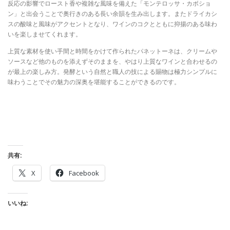
反応の影響でロースト香や複雑な風味を備えた「モンテロッサ・カボショ
ン」と出会うことで奥行きのある長い余韻を生み出します。またドライカシ
スの酸味と風味がアクセントとなり、ワインのコクとともに抑揚のある味わ
いを楽しませてくれます。
上質な素材を使い手間と時間をかけて作られたパネットーネは、クリームや
ソースなど他のものを添えずそのままを、やはり上質なワインと合わせるの
が最上の楽しみ方。発酵という自然と職人の技による賜物は極力シンプルに
味わうことでその魅力の深奥を堪能することができるのです。
共有:
X
Facebook
いいね: