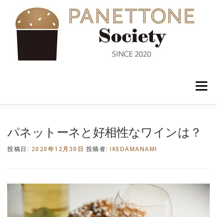
コ
ン
テ
ン
ツ
へ
ス
キ
ッ
メニュー
プ
入会案内
ABOUT US
NEWS
PANETTONE
パネットーネと好相性なワインは？
投稿日:
2020年12月30日
投稿者:
IKEDAMANAMI
SHOP
セミナー
CONTACT