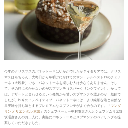
今年のクリスマスのパネットーネはいかがでしたか？イタリアでは、クリス
マスはもちろん、大晦日から年明けにかけてのサン・シルベストロのチェノ
ーネ（大晩餐）でも、パネットーネを楽しむ人は少なくありません。そし
て、その時に欠かせないのがスプマンテ（スパークリングワイン）。かつて
は、デザートと合わせるという発想から甘いスプマンテを選ぶのが一般的で
したが、昨今のイノベイティブ・パネットーネには、より繊細な泡と自然な
果実味を持ち味とするプレミアムなスプマンテがよく合うのです。「
マンダ
リン オリエンタル 東京
」のシェフベーカー中村友彦さんとシェフソムリエ野
坂昭彦さんのお二人に、実際にパネットーネとスプマンテのペアリングを提
案していただきました。