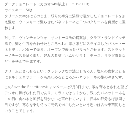
ダークチョコレート（カカオ64%以上） 50〜100g
ウイスキー 50g
クリームの半分はそのまま、残りの半分に湯煎で溶かしたチョコレートを加
え混ぜ、ウイスキーで湿らせたパネットーネと二つのクリームを何層かに重
ねます。
対して、ヴィンチェンツォ・サントーロ氏の提案は、クラブ・サンドイッチ
風で、卵と牛乳を合わせたところへ1cm厚さほどにスライスしたパネットー
ネを浸し、バターで焼き、オーブンで表面をパリっとさせます。ストラッキ
ーノチーズを薄く塗り、好みの具材（ハムやサラミ、チーズ、サラダ野菜な
ど）を挟んで完成です。
クリームと合わせるというクラシックな方法はもちろん、塩味の食材ととも
にドルチェ＆サラートをも楽しめるところがパネットーネの懐の深さです。
このSave the Panettoneキャンペーンは2月3日まで。喉を守るとされる聖ビ
アジオに捧げられた日であり、ミラノでは古くから、残ったパネットーネを
この日に食べると風邪を引かないと言われています。日本の節分もほぼ同じ
日ですが、寒さを乗り切って元気で過ごしたいという思いは古今東西同じと
いうことでしょう。