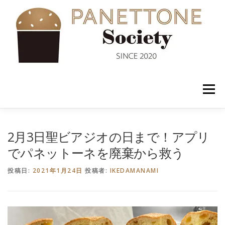
コ
ン
テ
ン
ツ
へ
ス
キ
ッ
メニュー
プ
入会案内
ABOUT US
NEWS
PANETTONE
2月3日聖ビアジオの日まで！アプリ
でパネットーネを廃棄から救う
SHOP
セミナー
CONTACT
投稿日:
2021年1月24日
投稿者:
IKEDAMANAMI