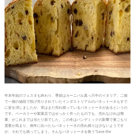
年末年始のフェスタも終わり、季節はカーニバル真っ只中のイタリア。二個
で一個の値段で投げ売りされていたインダストリアルのパネットーネもすで
に姿を消しましたが、実はまだ売れ残っているパネットーネがあるというの
です。ベーカリーや製菓店ではせっかく作ったものでも、売れなければ廃
棄、がこれまでは当たり前でした。この冬はパンデミックの影響で巣ごもり
需要が高まり、例年に比べたらパネットーネの売れ残りは少ないようです
が、それでも残ってしまう。そんなパネットーネを救う”Save the