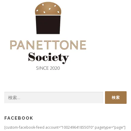
検
索:
FACEBOOK
[custom-facebook-feed account=”100249641855070″ pagetype=”page”]