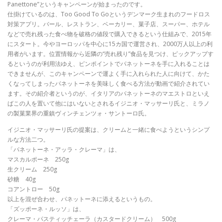
Panettone”というキャンペーンが始まったのです。
仕掛けているのは、Too Good To Goというデンマーク生まれのフードロス
対策アプリ。バール、レストラン、ベーカリー、菓子店、スーパー、ホテル
などで売れ残った食べ物を破格の値段で購入できるという仕組みで、2015年
にスタート。今やヨーロッパを中心に15カ国で運営され、2000万人以上の利
用者がいます。位置情報から近隣の“売れ残り”食品を見つけ、ピックアップす
るというのが利用法ゆえ、ピンポイントでパネットーネを手に入れることは
できませんが、このキャンペーンで運よく手に入れられた人に向けて、かた
くなってしまったパネットーネを美味しく食べる方法が動画で紹介されてい
ます。その紹介者というのが、イタリアのパネットーネのマエストロといえ
ばこの人を置いて他にはいないとされるイジニオ・マッサーリ氏と、ミラノ
の製菓業界の重鎮ヴィンチェンツォ・サントーロ氏。
イジニオ・マッサーリ氏の提案は、クリームと一緒に食べようというシンプ
ルな方法二つ。
「パネットーネ・アッラ・クレーマ」は、
マスカルポーネ 250g
生クリーム 250g
砂糖 40g
コアントロー 50g
以上を混ぜ合わせ、パネットーネに添えるというもの。
「ズッポーネ・ルッソ」は、
クレーマ・パスティッチェーラ（カスタードクリーム） 500g