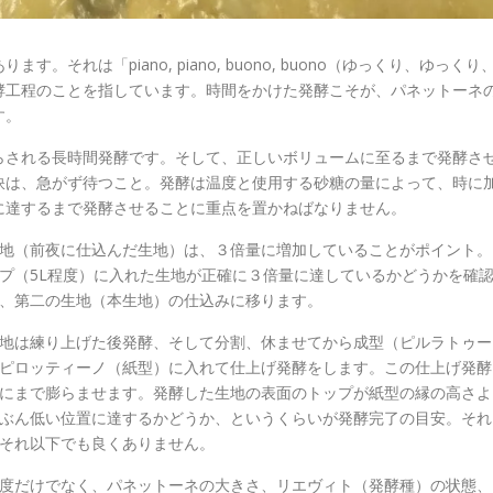
れは「piano, piano, buono, buono（ゆっくり、ゆっくり
酵工程のことを指しています。時間をかけた発酵こそが、パネットーネ
す。
らされる長時間発酵です。そして、正しいボリュームに至るまで発酵さ
訣は、急がず待つこと。発酵は温度と使用する砂糖の量によって、時に
に達するまで発酵させることに重点を置かねばなりません。
地（前夜に仕込んだ生地）は、３倍量に増加していることがポイント。
プ（5L程度）に入れた生地が正確に３倍量に達しているかどうかを確
、第二の生地（本生地）の仕込みに移ります。
地は練り上げた後発酵、そして分割、休ませてから成型（ピルラトゥー
ピロッティーノ（紙型）に入れて仕上げ発酵をします。この仕上げ発酵
にまで膨らませます。発酵した生地の表面のトップが紙型の縁の高さよ
ぶん低い位置に達するかどうか、というくらいが発酵完了の目安。それ
それ以下でも良くありません。
度だけでなく、パネットーネの大きさ、リエヴィト（発酵種）の状態、