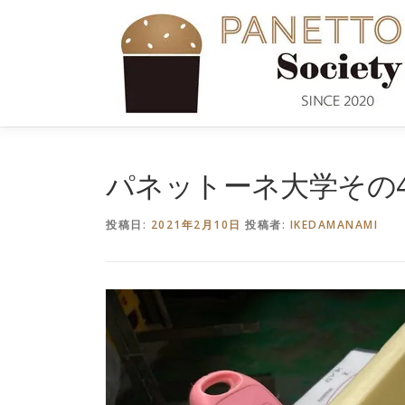
コ
ン
テ
ン
ツ
へ
ス
キ
パネットーネ大学その
ッ
プ
投稿日:
2021年2月10日
投稿者:
IKEDAMANAMI