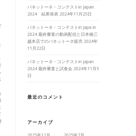
パネットーネ・コンテストin Japan
2024 結果発表
2024年11月25日
で
パネットーネ・コンテストin Japa in
2024 最終審査の動画配信と日本橋三
越本店でのパネットーネ販売
2024年
た
11月22日
ま
パネットーネ・コンテストin Japan
軽
2024 最終審査と試食会
2024年11月5
っ
日
は
法
最近のコメント
切
に
て
簡
アーカイブ
2025年12月
2025年7月