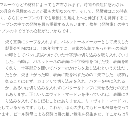
フルーツなどの材料によっても左右されます。時間の長短に惑わされ
の具合を見極めることが最も大切なのです。そして、発酵種はこの時点
く、さらにオーブンの中でも最後に生地を上へと伸ばす力を発揮するこ
オーブンの中での発酵を最も重視する人もいます。焙炉（発酵庫）の中
ーブンの中ではその心配がないからです。
焼く直前にクープを入れます。パネットーネメーカーとして成長し
製菓会社Mottaは、100年前すでに、農家の伝統であった神への感謝
の印としてパンに刻みつけていた十字形の切り込みを取り入れてい
した。当時は、パネットーネの表面に十字模様をつけた後、表面を
く炙り、十字部分を開いてバターのかけらを差し込むという方法だ
たとか。焼き上がった時、表面に艶を出すための工夫でした。現在
炙ることはせず、カミソリで切り込みを入れ、バターを中に入れる
か、あるいは切り込みを入れずにバターをトップに乗せるだけの方
もあります。正しいリエヴィト・マードレを使っていれば、表面に
り込みを入れてもしぼむことはありません。リエヴィト・マードレ
たしているからです。もし、これが、ほんの少しでもビール酵母を使っ
います。ビール酵母による発酵は目の粗い気泡を発生させ、そこからは