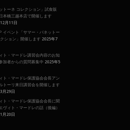
ットーネ コレクション」試食販
日本橋三越本店で開催します
年12月11日
 UP イベント「サマー・パネットー
レクション」開催します
2025年7
ィト・マードレ講習会内容のお知
参加者からの質問募集中
2025年5
ィト・マードレ保護協会会長アン
ルトーリ来日講習会を開催します
年3月29日
ィト・マードレ保護協会会長に聞
エヴィト・マードレの話（後編）
年1月20日