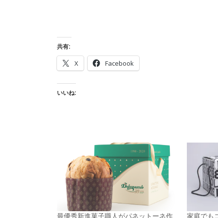
共有:
X
Facebook
いいね:
最優秀新進菓子職人がパネットーネ作
家庭でも