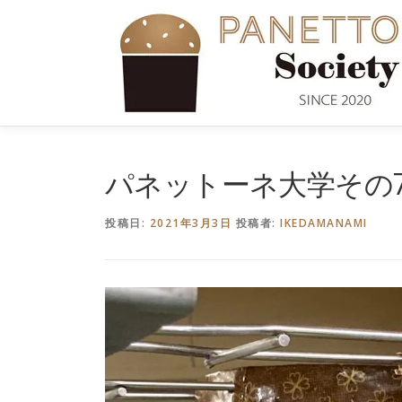
コ
ン
テ
ン
ツ
へ
ス
キ
パネットーネ大学その
ッ
プ
投稿日:
2021年3月3日
投稿者:
IKEDAMANAMI