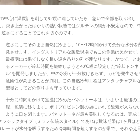
の中心に温度計を刺して92度に達していたら、急いで全部を取り出し
ん。焼き上がったばかりの熱い状態ではグルテンの網が不安定なので、
。逆さにすることでこれを防ぐのです。
逆さにしてそのまま自然に冷まし、10〜12時間かけて余分な水分を
発させます。インダストリアルな製造現場でもこの作業は欠かせず
最盛期には果てしなく長い逆さ吊りの列が連なります。かつて、と
るメーカーが冷却時間を短縮しようと40℃程に設定した“冷却トンネ
ル”を開発しましたが、中の水分が十分抜けきらず、カビを発生させ
危険性が高まることが判明。この自然冷却工程はアンタッチャブル
聖域としてどの作り手も守っています。
十分に時間をかけて室温に冷めたパネットーネは、いよいよ最後の
程、包装に移ります。ポリプロピレン製の袋にいれて酸素が入らな
ように口を閉じます。パネットーネが最も美味しくなるのは、完成
クラシックタイプ（ミラノ伝統スタイル）であれば賞味期限は1ヶ月ほ
コレートが水分を吸収するため冷却時間を短くするのが常で、それゆえ