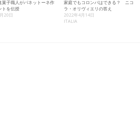
進菓子職人がパネットーネ作
家庭でもコロンバはできる？ ニコ
ントを伝授
ラ・オリヴィエリの答え
2月20日
2022年4月14日
ITALIA