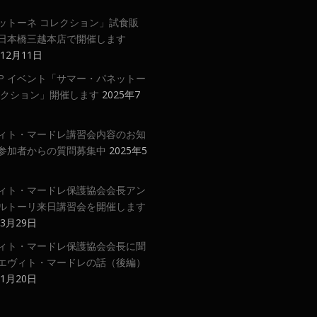
ットーネ コレクション」試食販
日本橋三越本店で開催します
年12月11日
 UP イベント「サマー・パネットー
レクション」開催します
2025年7
ィト・マードレ講習会内容のお知
参加者からの質問募集中
2025年5
ィト・マードレ保護協会会長アン
ルトーリ来日講習会を開催します
年3月29日
ィト・マードレ保護協会会長に聞
エヴィト・マードレの話（後編）
年1月20日