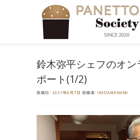
コ
ン
テ
ン
ツ
へ
ス
キ
鈴木弥平シェフのオン
ッ
プ
ポート(1/2)
投稿日:
2021年6月7日
投稿者:
IKEDAMANAMI