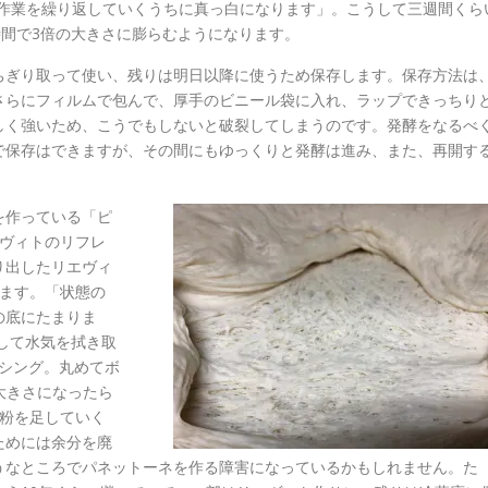
、作業を繰り返していくうちに真っ白になります」。こうして三週間くら
5時間で3倍の大きさに膨らむようになります。
ちぎり取って使い、残りは明日以降に使うため保存します。保存方法は
さらにフィルムで包んで、厚手のビニール袋に入れ、ラップできっちり
しく強いため、こうでもしないと破裂してしまうのです。発酵をなるべ
で保存はできますが、その間にもゆっくりと発酵は進み、また、再開す
。
を作っている「ピ
エヴィトのリフレ
り出したリエヴィ
します。「状態の
の底にたまりま
出して水気を拭き取
キシング。丸めてボ
の大きさになったら
、粉を足していく
ためには余分を廃
うなところでパネットーネを作る障害になっているかもしれません。た