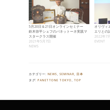
5月20日＆21日オンラインセミナー
オリヴィエ
鈴木弥平シェフのパネットーネ実践マ
エリとの
スタークラス開催
2022年7
2021年5月7日
EVENT
NEWS
カテゴリー:
NEWS
,
SEMINAR
,
日本
タグ:
PANETTONE TOKYO
,
TOP