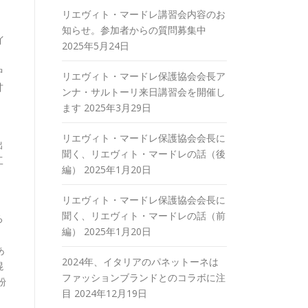
リエヴィト・マードレ講習会内容のお
知らせ。参加者からの質問募集中
イ
2025年5月24日
中
リエヴィト・マードレ保護協会会長ア
甘
ンナ・サルトーリ来日講習会を開催し
ます
2025年3月29日
リエヴィト・マードレ保護協会会長に
出
聞く、リエヴィト・マードレの話（後
工
編）
2025年1月20日
リエヴィト・マードレ保護協会会長に
し
聞く、リエヴィト・マードレの話（前
ろ
編）
2025年1月20日
ま
あ
2024年、イタリアのパネットーネは
混
ファッションブランドとのコラボに注
粉
目
2024年12月19日
：