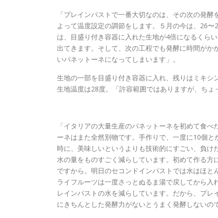
「プレインパストで一番大切なのは、その次の発酵
よって温度設定の調節をします。５月の今は、26〜2
は、目盛り付き容器に入れた生地が4倍になるくらい
出てきます。そして、次の工程でも発酵に時間がか
いパネットーネになってしまいます」。
生地の一部を目盛り付き容器に入れ、残りはミキシ
生地温度は28度。「許容範囲ではありますが、ちょ
「イタリアの大量生産のパネットーネを初めて食べ
ーネはまた全然別物です。手作りで、一度に10個と
時に、美味しいというよりも技術的にすごい、負け
水の量をものすごく減らしています。初めて作る方
ですから。明日のセコンドインパストでは水はほと
ライフルーツは一度さっとぬるま湯で戻してから入
レインパストの水を減らしています。だから、プレ
にきちんとした発酵力がないとうまく発酵しないの