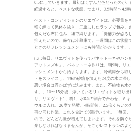
0.5にしていきます。最初はくすんだ色だったのが
経過すると、ベストな状態、つまり、3.5時間〜4.
ベスト・コンディションのリエヴィトは、必要量を
軽く練って気体を抜き、二重にしたラップで包み、
包んだら布に包み、紐で縛ります。「発酵力が恐ろ
抑えたいので、保存は冷蔵庫で。一週間はこの状態
ときのリフレッシュメントにも時間がかかります」
ほぼ毎日、リエヴィトを使ってパネットーネやパン
アットスズキ」。パネットーネ作りは、朝9時、リ
ッシュメントから始まります。まず、冷蔵庫から取
トをスライスし、1%の砂糖を加えた24度の水に浸
悪い場合は浮かばずに沈みます。また、不純物も水
す」。10〜15分後、浮いているリエヴィトを取り
り、リエヴィト1、粉1、水0.5の割合で合わせ、ミ
ウルに入れ、26度で発酵。4時間後、2.5倍くらい
再び同じ作業。これを合計で3回行います。「毎回
ので、どんどん量が増えてしまいます。それを防ぐ
棄しなければなりませんが、そこがレストランのよ