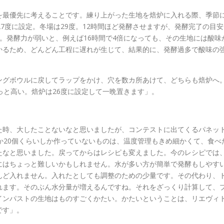
を最優先に考えることです。練り上がった生地を焙炉に入れる際、季節
7度に設定。冬場は29度。12時間ほど発酵させますが、発酵完了の目安
。発酵力が弱いと、例えば16時間で4倍になっても、その生地には酸味
かるため、どんどん工程に遅れが生じて、結果的に、発酵過多で酸味の
ングボウルに戻してラップをかけ、穴を数カ所あけて、どちらも焙炉へ
っと高い。焙炉は26度に設定して一晩置きます」。
た時、大したことないなと思いましたが、コンテストに出てくるパネッ
か20個くらいしか作っていないものは、温度管理もきめ細かくて、食べ
たなと思いました。戻ってからはレシピも変えました。今のレシピでは
にはちょっと難しいかもしれません。水が多い方が簡単で発酵もしやす
んど入れません。入れたとしても調整のための少量です。その代わり、
れます。そのぶん水分量が増えるんですね。それをざっくり計算して、
インパストの生地はものすごくかたい。かたいということは、リエヴィ
です」。