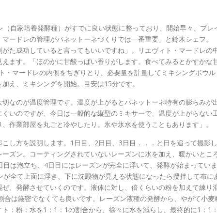
レ（自家培養発酵種）がすでに良い状態に整っており、開始早々、プレ
・マードレの管理がパネットーネづくりでは一番重要」と鈴木シェフ。
割がた成功していると言ってもいいですね」。リエヴィト・マードレの
見えます。「ほのかに甘酸っぱい香りがします。食べてみるとかすかな
ィト・マードレの内側をちぎりとり、必要量を計量してミキシングボウル
加え、ミキシングを開始。目安は15分です。
大切なのが温度管理です。温度が上がるとパネットーネ特有の膨らみが
にくいのですが、今日は一般的な縦型のミキサーで、温度が上がらない
り、作業部屋を丸ごと冷やしたり。氷や氷水を使うこともあります」。
こし方を説明します。1日目、2日目、3日目．．．と日を追って撮影
レーズン。コーティングされていないレーズンに水を加え、暖かいとこ
日目は泡立ち、4日目にはレーズンが完全に浮いて、発酵が始まってい
ンが全て上面に浮き、下に沈殿物が見える状態になったら攪拌して布に
混ぜ、発酵させていくのです。液体に対し、倍くらいの粉を加えて練り
の割合は厳密でなくても良いです。レーズン液種の発酵から、やがて小麦
ト：粉：水を1：1：1の割合から、徐々に水を減らし、最終的に1：1