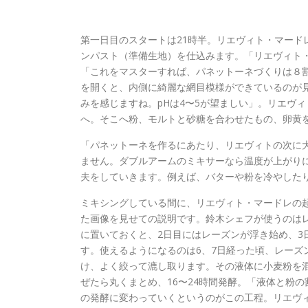
第一日目のスタートは21時半。リエヴィト・マード
ンパスト（準備生地）を仕込みます。「リエヴィト
「これをマスターすれば、パネットーネづくりは８
を開くと、内側に綺麗な網目模様ができているのが
みを感じますね。pHは4〜5が望ましい」。リエヴ
へ。そこへ粉、モルトと砂糖を合わせたもの、卵黄を
「パネットーネを作るにあたり、リエヴィトの次に
ません。ダブルアームのミキサーなら温度が上がり
夫をしていきます。例えば、バターや粉を冷やした
ミキシングしている間に、リエヴィト・マードレの起
た画像を見せての説明です。鈴木シェフが使うのは
に置いておくと、2日目にはレーズンが浮き始め、3
す。使えるようになるのは6、7日経った頃、レーズ
け、よく絞って漉し取ります。その液体に小麦粉を
ぜたら丸くまとめ、16〜24時間発酵。「液体と粉
の発酵に変わっていくというのがこの工程。リエヴィ