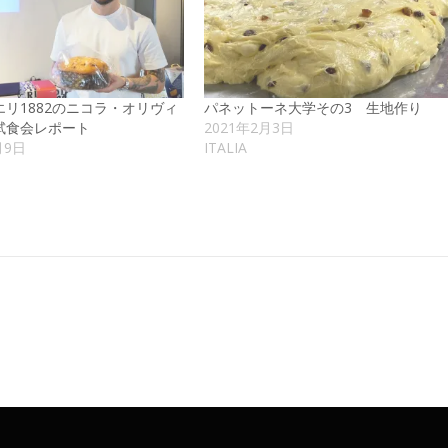
リ1882のニコラ・オリヴィ
パネットーネ大学その3 生地作り
試食会レポート
2021年2月3日
月9日
ITALIA