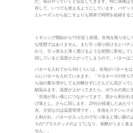
だ、毎日やっていくと安定してきます。特に液種はも
存して、いつでも使えるようにしています。バゲッ
とレーズンから起こすよりも簡単で時間を短縮する
ミキシング開始から15分近く経過。生地を取り出し
な状態ではありません。また引っ張り続けるとパチン
わり、引っ張ると薄く透けるような状態に変化して
回していると温度が上がってしまうので、バターは
バターを入れてから4分くらいは、生地がバターを
らにバターを入れていきます。「マヨネーズの作り
ら油の量を増やしても分離せずにどんどん混ざってい
馴染みます。温度が上がってきたら、ボウルの底に氷
「生地が良い感じにつながってきて、底から剥がれ
げ落とし、さらに回します。29分が経過したあたり
夫。大切なのは温度管理です」。生地をステンレス
と剥がれ、バターが入ったので引っ張ると薄い膜の
ろの“プラスチックのよう”になり、発酵がうまく進
せん」。