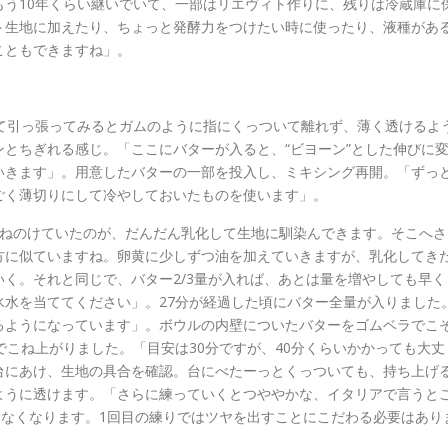
う10年くらい継いでいて、一部はリエヴィト作りに、残りは冷蔵庫に
ト生地に加えたり、ちょっと発酵力をつけたい時に使ったり、液種があ
こともできますね」。
て引っ張ってみるとガムのように指にくっついて離れず、薄く透けるよ
とちぎれる感じ。「ここにバターが入ると、“ビヨーン”とした伸びに
いきます」。用意したバターの一部を投入し、ミキシング再開。「ずっ
ごく薄切りにして冷やしておいたものを使います」。
はねのけていたのが、だんだん乳化して生地に馴染んできます。そこへさ
方に似ていますね。卵黄に少しずつ油を加えていきますが、乳化してき
く。それと同じで、バター2/3量が入れば、あとは量を増やしても早く
水を当ててください」。27分が経過した頃にバター全量が入りました
るようになっています」。ボウルの内壁についたバターをゴムベラでこ
でこね上がりました。「目安は30分ですが、40分くらいかかっても大丈
台にあけ、生地の具合を確認。台にべたーっとくっついても、持ち上げ
ように透けます。「さらに練っていくとつややかな、イタリアで言うと
まなくなります。1回目の練りではツヤを出すことにこだわる必要はあり