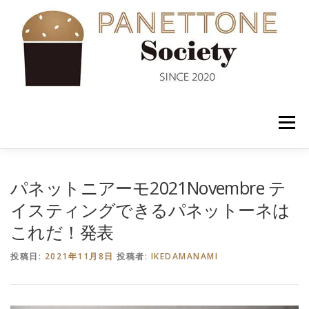
コ
ン
テ
ン
ツ
へ
ス
キ
ッ
メニュー
プ
入会案内
ABOUT US
NEWS
PANETTONE
パネットニアーモ2021Novembre テ
イスティングできるパネットーネは
これだ！発表
SHOP
セミナー
CONTACT
投稿日:
2021年11月8日
投稿者:
IKEDAMANAMI