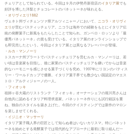
チェリアとして知られている。今回は９月の伊勢丹新宿店の
イタリア展
でも
好評を博した洋梨とチョコレートのパネットーネが味わえる。
・
オリヴィエリ1882
ヴェネト州ヴィチェンツァ県アルツィニャーノにおいて、
ニコラ・オリヴィ
エリ
が営むパスティッチェリア。ニコラは海外での経験をもとにイタリア伝
統の発酵菓子に新風をもたらしたことで知られ、ガンベロ・ロッソより「最
優秀パネットーネ」の賞も受けている。イタリア展のオンラインショップで
も即完売したという。今回はイタリア展とは異なるフレーバーが登場。
・
ルカ・マンノーリ
トスカーナ州プラートでパスティッチェリアを営むルカ・マンノーリは、若
い頃は音楽家を目指し、後に家業のパスティッチェリアを継いでからは音楽
的なハーモニーを感じさせる菓子づくりを究め、1997年にリヨンのパティス
リー・ワールドカップで優勝。イタリア菓子界でも数少ない国認定のマエス
トロ・アルティジャーノの一人。
・
フィオッキ
祖師ヶ谷大蔵のリストランテ「フィオッキ」オーナーシェフの堀川亮さんは
自他共に認めるイタリア料理求道家。パネットーネ作りにも試行錯誤を重
ね、独自のスタイルを築き上げた。今回のテイスティングでは新作のマロン
を楽しませてくれる。
・
イジニオ・マッサーリ
イタリア菓子職人界の巨匠として知らぬ者はいないカリスマ。特にパネット
ーネを始めとする発酵菓子では現代的なアプローチに最初に取り組んだ一