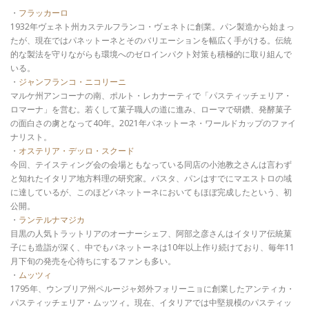
・
フラッカーロ
1932年ヴェネト州カステルフランコ・ヴェネトに創業。パン製造から始まっ
たが、現在ではパネットーネとそのバリエーションを幅広く手がける。伝統
的な製法を守りながらも環境へのゼロインパクト対策も積極的に取り組んで
いる。
・
ジャンフランコ・ニコリーニ
マルケ州アンコーナの南、ポルト・レカナーティで「パスティッチェリア・
ロマーナ」を営む。若くして菓子職人の道に進み、ローマで研鑽、発酵菓子
の面白さの虜となって40年。2021年パネットーネ・ワールドカップのファイ
ナリスト。
・
オステリア・デッロ・スクード
今回、テイスティング会の会場ともなっている同店の小池教之さんは言わず
と知れたイタリア地方料理の研究家。パスタ、パンはすでにマエストロの域
に達しているが、このほどパネットーネにおいてもほぼ完成したという、初
公開。
・
ランテルナマジカ
目黒の人気トラットリアのオーナーシェフ、阿部之彦さんはイタリア伝統菓
子にも造詣が深く、中でもパネットーネは10年以上作り続けており、毎年11
月下旬の発売を心待ちにするファンも多い。
・
ムッツィ
1795年、ウンブリア州ペルージャ郊外フォリーニョに創業したアンティカ・
パスティッチェリア・ムッツィ。現在、イタリアでは中堅規模のパスティッ