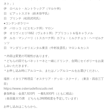
ネト」）
伊 ロベルト・カントラックア（マルケ州）
日 ピアットスズキ（鈴木弥平氏）
日 プリンチ（松田武司氏）
●コンテンポラリー
伊 バロッコ（ピエモンテ州）マロン
伊 オリヴィエリ1882（ヴェネト州）アプリコット＆塩キャラメル
伊 ルカ・マンノーリ（トスカーナ州）カフェ・ミルクチョコ・ヘーゼルナ
ッツ
日 マンダリンオリエンタル東京（中村友彦氏）マロン＆カシス
＊内容は変更の可能性があります。
＊どちらの回でもパネットーネと一緒にドリンク、合間にセイボリーをお楽
しみいただきます。
＊お申し込み時にアルコール、またはノンアルコールをお選びください。
場所：イタリア料理店「オステリア・デッロ・スクード」（東京・四谷三丁
目）
https://www.osteriadelloscudo.net
参加料金：会員7,920円 一般8,800円（ともに税込）
（各回最大15席 どちらも2時間程度を予定しています）
お申し込みはこちらから。