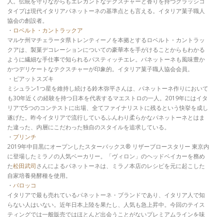
人。伝統を守りながらもエレガントなテクスチャーと香りを持つクラッシコ
タイプは現代イタリアパネットーネの基準点とも言える。イタリア菓子職人
協会の創設者。
・
ロベルト・カントラックア
マルケ州マチェラータ県トレンティーノを本拠とするロベルト・カントラッ
クアは、製菓デコレーションについての豪華本を手がけることからもわかる
ように繊細な手仕事で知られるパスティッチエレ。パネットーネも風味豊か
かつデリケートなテクスチャーが印象的。イタリア菓子職人協会会員。
・ピアットスズキ
ミシュラン1つ星を維持し続ける鈴木弥平さんは、パネットーネ作りにおいて
も30年近くの経験を持つ日本を代表するマエストロの一人。2019年にはイタ
リアで5つのコンテストに出場、全てファイナリストに残るという快挙を成し
遂げた。昨今イタリアで流行しているふんわり柔らかなパネットーネとはま
た違った、内層にこだわった独自のスタイルを追求している。
・
プリンチ
2019年中目黒にオープンしたスターバックス®︎ リザーブロースタリー 東京内
に登場したミラノの人気ベーカリー。「ヴィロン」のヘッドベイカーを務め
た
松田武司
さんによるパネットーネは、ミラノ本店のレシピを元に起こした
自家培養発酵種を使用。
・
バロッコ
イタリアで最も売れているパネットーネ・ブランドであり、イタリア人で知
らない人はいない。近年日本上陸を果たし、人気も急上昇中。今回のテイス
ティングでは一般販売ではほとんど出会うことがないプレミアムラインを味