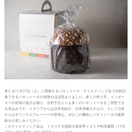
来たる11月27日（土）に開催するパネットーネ・テイスティング会で比較試
食できるパネットーネの布陣がほぼ固まりました。多くの作り手、インポー
ターの皆様の協力を賜り、当初予定よりも多くのパネットーネをご用意でき
る見込みです。イタリアからは日本初紹介、日本未輸入のもの、そして日本
からはオリジナルフレーバーの登場も。ぜひこの機会にパネットーネの最前
線をお楽しみください。
このテイスティング会は、イタリア大使館主催世界イタリア料理週間（11月