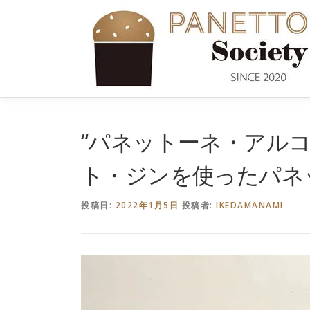
コ
ン
テ
ン
ツ
へ
ス
キ
“パネットーネ・アル
ッ
プ
ト・ジンを使ったパネ
投稿日:
2022年1月5日
投稿者:
IKEDAMANAMI