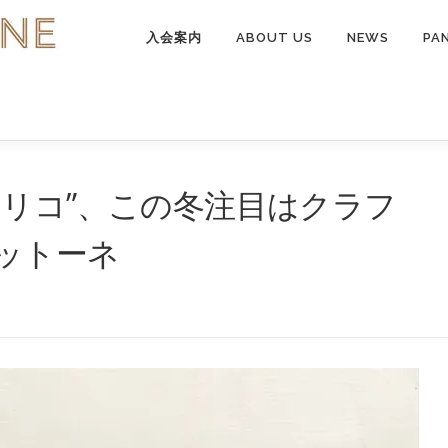
入会案内
ABOUT US
NEWS
PA
コリコ”、この冬注目はクラフ
ットーネ