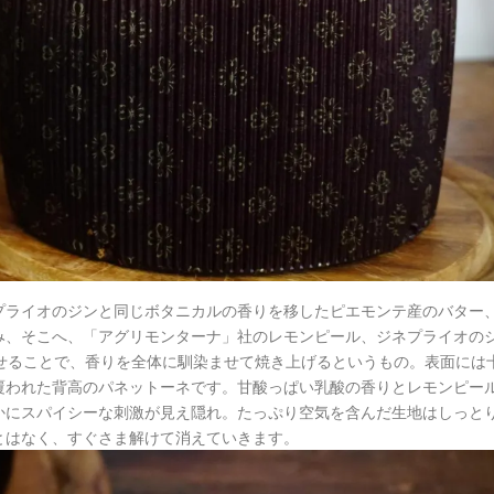
プライオのジンと同じボタニカルの香りを移したピエモンテ産のバター
み、そこへ、「アグリモンターナ」社のレモンピール、ジネプライオの
せることで、香りを全体に馴染ませて焼き上げるというもの。表面には
覆われた背高のパネットーネです。甘酸っぱい乳酸の香りとレモンピー
かにスパイシーな刺激が見え隠れ。たっぷり空気を含んだ生地はしっと
とはなく、すぐさま解けて消えていきます。