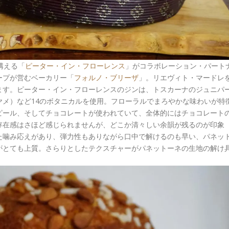
構える「
ピーター・イン・フローレンス
」がコラボレーション・パート
ープが営むベーカリー「
フォルノ・ブリーザ
」。リエヴィト・マードレ
ます。ピーター・イン・フローレンスのジンは、トスカーナのジュニパ
メ）など14のボタニカルを使用。フローラルでまろやかな味わいが特
ピール、そしてチョコレートが使われていて、全体的にはチョコレート
存在感はさほど感じられませんが、どこか清々しい余韻が残るのが印象
た噛み応えがあり、弾力性もありながら口中で解けるのも早い、パネッ
がとても上質。さらりとしたテクスチャーがパネットーネの生地の解け