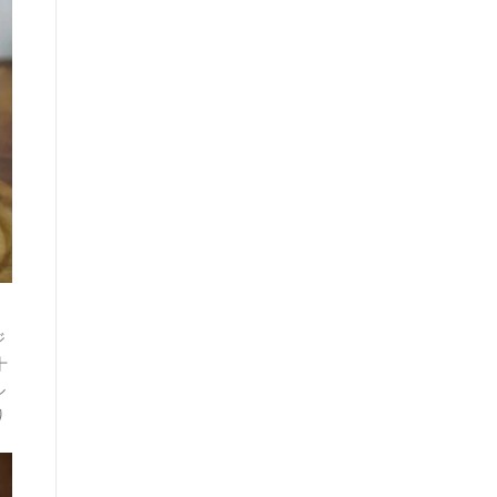
、
ジ
十
ル
り