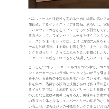
パネットーネの保存性を高めるために純度の高いア
加価値とするインダストリアル製品、あるいは、家
ッパやウォッカなどをスプレーするのが習わしです
る方法として、ワインやリキュールを使うことも少
レーズンを使うという方法。これはお酒の風味をも
ールを砂糖漬けにする時にお酒を使う、また、お酒
ングを塗ったり、さらにこれらを合わせ技にしたり
てアルコール感をこれでもかと強調したパネットー
こうした“パネットーネ・アルコリコ”の中で、20
ン・メーカーとのコラボレーションものが目を引き
を手がける新興の小規模生産者が増えています。葡
材を集め、蒸留する設備と技術があれば作り手の思
るイタリアでは、土地特性をスピリッツにも投影す
の元となる穀物や葡萄はもちろん、風味を引き出すボ
の香りの主体となるジュニパーベリーの世界的な供
いる土地。彼らはジンの可能性をカクテルなどお酒