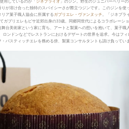
を使用しているのが「
ジネプライオ
」のジン。野生のジュニパーベリーの
香りが溶け合った独特のスパイシーさが際立つジンです。このジンを使
タリア菓子職人協会に所属する
ガブリエレ・ヴァンヌッチ
。「ジネプラ
てガブリエレもピサ近郊出身の33歳。同郷同世代によるコラボレーシ
は舞台美術家という家に育ち、アートと製菓への想いを抱いて、菓子職
コ、ロンドンなどでレストランにおけるデザートの世界を追求。今はフィ
フ・パスティッチエレを務める傍、製菓コンサルタントも請け負ってい