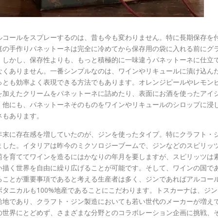
ルコールをスプレーするのは、昔も今も変わりません。特に長期保存を
庭の手作りパネットーネは完全に冷めてから保存用の袋に入れる前にグ
。しかし、保存性よりも、もっと積極的に一味違うパネットーネに仕立
なくありません。一番シンプルなのは、ワインやリキュールに漬け込ん
っとも効率よく表現できる方法でもあります。オレンジピールやレモン
を加えたクリームをパネットーネに詰めたり、表面にお酒を使ったアイ
、他にも、パネットーネそのものをワインやリキュールのシロップに浸
ネもあります。
21年末に存在感を増していたのが、ジンを使ったタイプ。特にクラフト・
ました。イタリアは昨今のミクソロジーブームで、ジンなどのスピリッ
萄を育ててワインを造るにはかなりの年月を要しますが、スピリッツは
い描く世界を自由に繰り広げることが可能です。そして、ワインの国で
ることが重要事項であると考える生産者は多く、ジンであればアルコー
タニカルも100%地産であることにこだわります。トスカーナは、ジン
給地であり、クラフト・ジン製造においても若い世代のメーカーが増え
の世界にとどめず、さまざまな分野とのコラボレーション企画に挑戦、