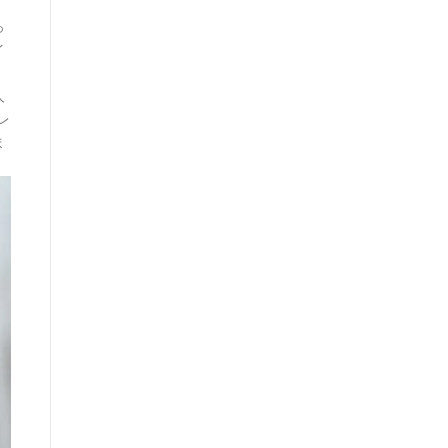
っ
イ
ョ
人
レ
ま