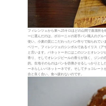
フィレンツェから東へ25キロほどの山間で蒸溜所を
ーに選んだのは、ボローニャの若手パン職人のグル
使い、小麦の質にこだわったパン作りで知られてい
ベリー、フィレンツェのシンボルであるイリス（アヤ
と言います。パネットーネにはこのジンとオレンジ
香り、そしてオレンジピールの香りが強く、ジンの
的。生地そのものはパンを彷彿させるしっかりとし
ーネらしいパネットーネです。そしてチョコレート
合と良く合い、食べ疲れないのです。