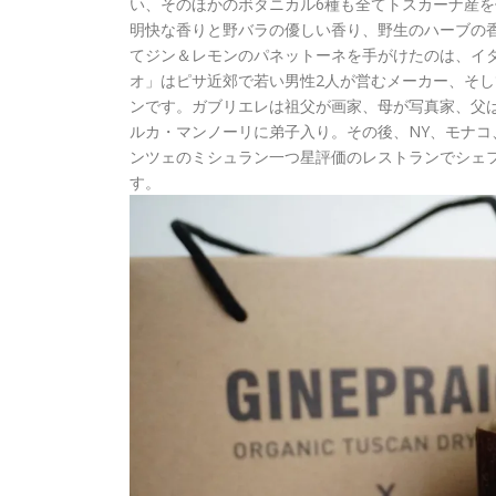
い、そのほかのボタニカル6種も全てトスカーナ産
明快な香りと野バラの優しい香り、野生のハーブの
てジン＆レモンのパネットーネを手がけたのは、イ
オ」はピサ近郊で若い男性2人が営むメーカー、そし
ンです。ガブリエレは祖父が画家、母が写真家、父
ルカ・マンノーリに弟子入り。その後、NY、モナ
ンツェのミシュラン一つ星評価のレストランでシェ
す。