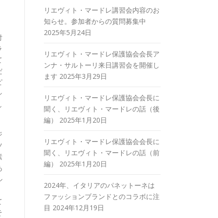
リエヴィト・マードレ講習会内容のお
知らせ。参加者からの質問募集中
2025年5月24日
付
ラ
リエヴィト・マードレ保護協会会長ア
て
ンナ・サルトーリ来日講習会を開催し
だ
ます
2025年3月29日
ピ
シ
リエヴィト・マードレ保護協会会長に
し
聞く、リエヴィト・マードレの話（後
編）
2025年1月20日
ジ
リエヴィト・マードレ保護協会会長に
ツ
聞く、リエヴィト・マードレの話（前
素
編）
2025年1月20日
あ
ル
2024年、イタリアのパネットーネは
ファッションブランドとのコラボに注
て
目
2024年12月19日
そ