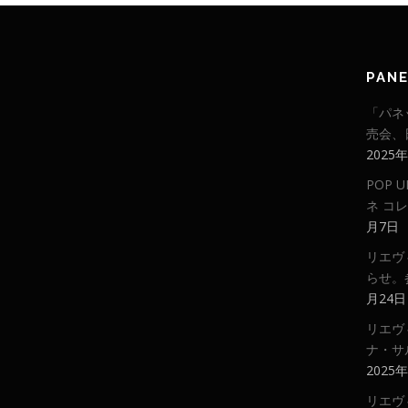
PAN
「パネ
売会、
2025
POP
ネ コ
月7日
リエヴ
らせ。
月24日
リエヴ
ナ・サ
2025
リエヴ