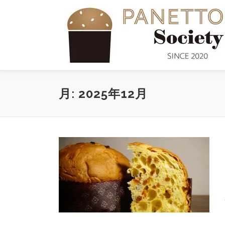
コ
ン
テ
ン
ツ
へ
ス
キ
月:
2025年12月
ッ
プ