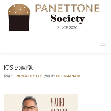
コ
ン
テ
ン
ツ
へ
ス
キ
ッ
メニュー
プ
入会案内
ABOUT US
NEWS
PANETTONE
iOS の画像
投稿日:
2020年10月14日
投稿者:
IKEDAMANAMI
SHOP
セミナー
CONTACT