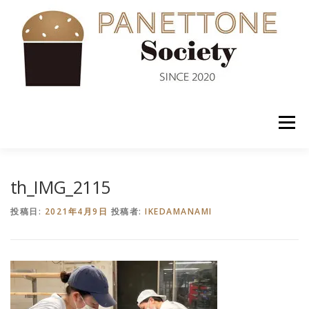
コ
ン
テ
ン
ツ
へ
ス
キ
ッ
メニュー
プ
入会案内
ABOUT US
NEWS
PANETTONE
th_IMG_2115
投稿日:
2021年4月9日
投稿者:
IKEDAMANAMI
SHOP
セミナー
CONTACT