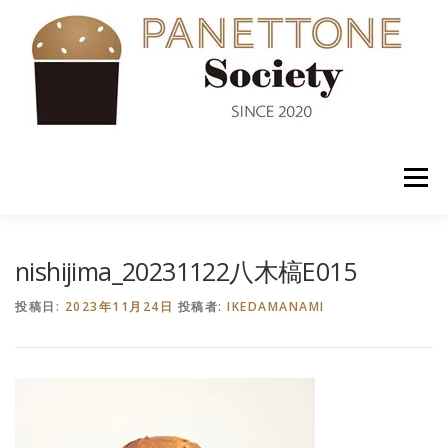
コ
ン
テ
ン
ツ
へ
ス
キ
ッ
メニュー
プ
入会案内
ABOUT US
NEWS
PANETTONE
nishijima_20231122八木槁E015
投稿日:
2023年11月24日
投稿者:
IKEDAMANAMI
SHOP
セミナー
CONTACT