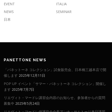
EVENT
ITALIA
NEWS
SEMINAR
日本
PANETTONE NEWS
「パネットーネ コレクション」試食販売会、日本橋三越本店で開
催します
2025年12月11日
POP UP イベント「サマー・パネットーネ コレクション」開催し
ます
2025年7月7日
リエヴィト・マードレ講習会内容のお知らせ。参加者からの質問
募集中
2025年5月24日
リエヴィト・マードレ保護協会会長アンナ・サルトーリ来日講習