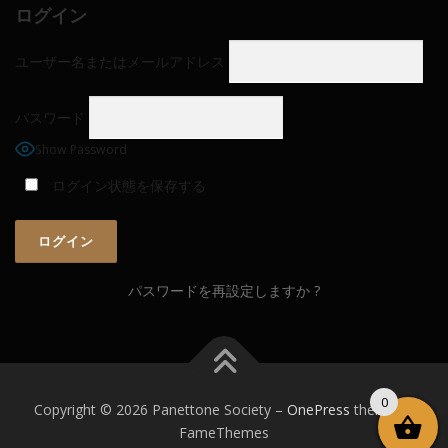
ログイン
ユーザー名またはメールアドレス
パスワード
Show Password
ログイン状態を保存する
パスワードを再設定しますか ?
0
Copyright © 2026 Panettone Society
–
OnePress
theme by
FameThemes