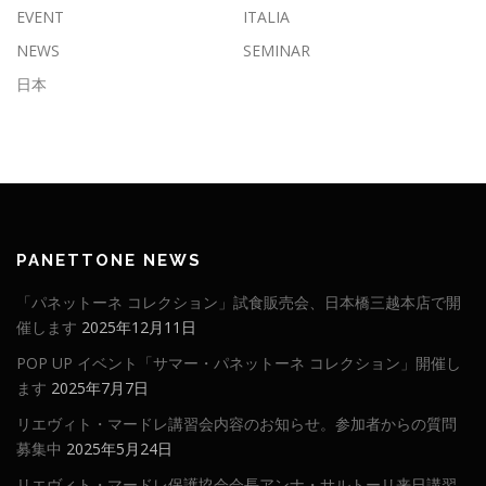
EVENT
ITALIA
NEWS
SEMINAR
日本
PANETTONE NEWS
「パネットーネ コレクション」試食販売会、日本橋三越本店で開
催します
2025年12月11日
POP UP イベント「サマー・パネットーネ コレクション」開催し
ます
2025年7月7日
リエヴィト・マードレ講習会内容のお知らせ。参加者からの質問
募集中
2025年5月24日
リエヴィト・マードレ保護協会会長アンナ・サルトーリ来日講習