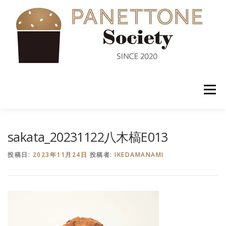
コ
ン
テ
ン
ツ
へ
ス
キ
ッ
メニュー
プ
入会案内
ABOUT US
NEWS
PANETTONE
sakata_20231122八木槁E013
投稿日:
2023年11月24日
投稿者:
IKEDAMANAMI
SHOP
セミナー
CONTACT