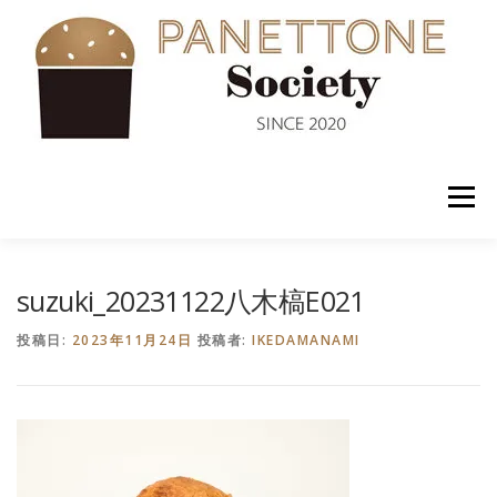
コ
ン
テ
ン
ツ
へ
ス
キ
ッ
メニュー
プ
入会案内
ABOUT US
NEWS
PANETTONE
suzuki_20231122八木槁E021
投稿日:
2023年11月24日
投稿者:
IKEDAMANAMI
SHOP
セミナー
CONTACT