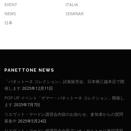
EVENT
ITALIA
NEWS
SEMINAR
日本
PANETTONE NEWS
「パネットーネ コレクション」試食販売会、日本橋三越本店で開
催します
2025年12月11日
POP UP イベント「サマー・パネットーネ コレクション」開催し
ます
2025年7月7日
リエヴィト・マードレ講習会内容のお知らせ。参加者からの質問
募集中
2025年5月24日
リエヴィト・マードレ保護協会会長アンナ・サルトーリ来日講習