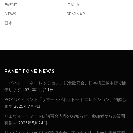
EVENT
ITALIA
NEWS
SEMINAR
日本
PANETTONE NEWS
「パネットーネ コレクション」試食販売会、日本橋三越本店で開
催します
2025年12月11日
POP UP イベント「サマー・パネットーネ コレクション」開催し
ます
2025年7月7日
リエヴィト・マードレ講習会内容のお知らせ。参加者からの質問
募集中
2025年5月24日
リエヴィト・マードレ保護協会会長アンナ・サルトーリ来日講習