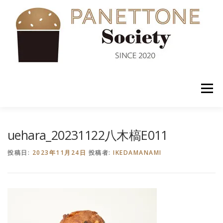
コ
ン
テ
ン
ツ
へ
ス
キ
ッ
メニュー
プ
入会案内
ABOUT US
NEWS
PANETTONE
uehara_20231122八木槁E011
投稿日:
2023年11月24日
投稿者:
IKEDAMANAMI
SHOP
セミナー
CONTACT