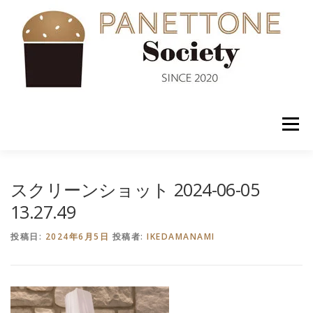
コ
ン
テ
ン
ツ
へ
ス
キ
ッ
メニュー
プ
入会案内
ABOUT US
NEWS
PANETTONE
スクリーンショット 2024-06-05
13.27.49
SHOP
セミナー
CONTACT
投稿日:
2024年6月5日
投稿者:
IKEDAMANAMI