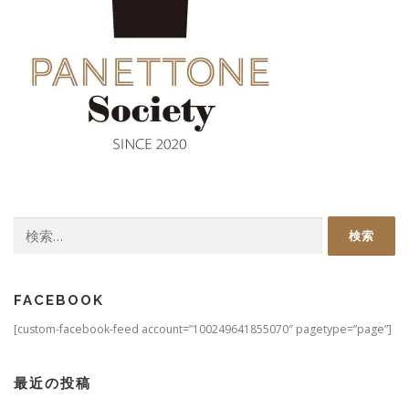
検
索:
FACEBOOK
[custom-facebook-feed account=”100249641855070″ pagetype=”page”]
最近の投稿