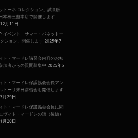
ットーネ コレクション」試食販
日本橋三越本店で開催します
年12月11日
 UP イベント「サマー・パネットー
レクション」開催します
2025年7
ィト・マードレ講習会内容のお知
参加者からの質問募集中
2025年5
ィト・マードレ保護協会会長アン
ルトーリ来日講習会を開催します
年3月29日
ィト・マードレ保護協会会長に聞
エヴィト・マードレの話（後編）
年1月20日