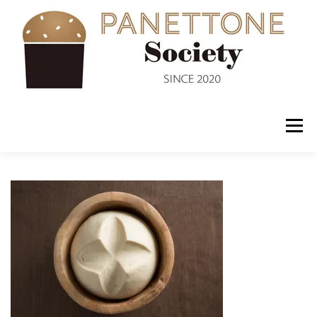
コ
ン
テ
ン
ツ
へ
ス
キ
ッ
メニュー
プ
入会案内
ABOUT US
NEWS
PANETTONE
SHOP
セミナー
CONTACT