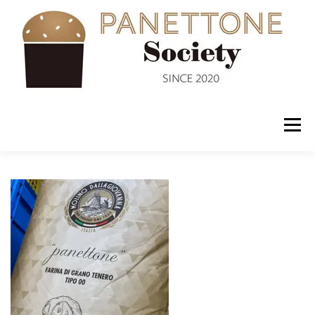
コ
ン
テ
ン
ツ
へ
ス
キ
ッ
メニュー
プ
入会案内
ABOUT US
NEWS
PANETTONE
SHOP
セミナー
CONTACT