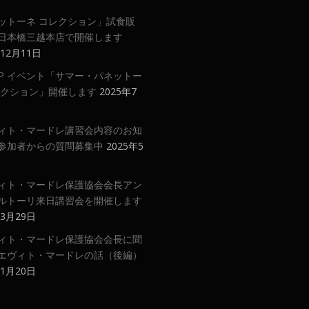
ットーネ コレクション」試食販
日本橋三越本店で開催します
年12月11日
 UP イベント「サマー・パネットー
レクション」開催します
2025年7
ィト・マードレ講習会内容のお知
参加者からの質問募集中
2025年5
ィト・マードレ保護協会会長アン
ルトーリ来日講習会を開催します
年3月29日
ィト・マードレ保護協会会長に聞
エヴィト・マードレの話（後編）
年1月20日