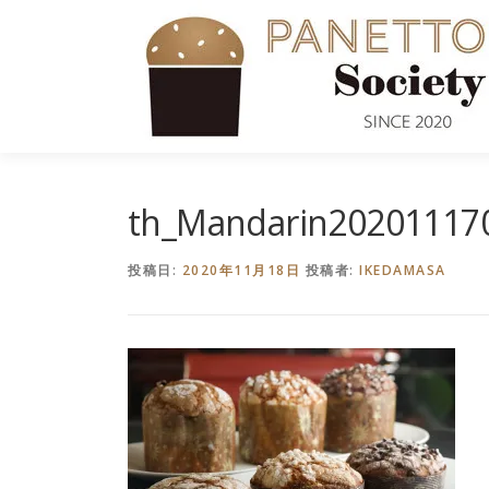
コ
ン
テ
ン
ツ
へ
ス
キ
th_Mandarin20201117
ッ
プ
投稿日:
2020年11月18日
投稿者:
IKEDAMASA