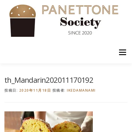
コ
ン
テ
ン
ツ
へ
ス
キ
ッ
メニュー
プ
入会案内
ABOUT US
NEWS
PANETTONE
th_Mandarin202011170192
投稿日:
2020年11月18日
投稿者:
IKEDAMANAMI
SHOP
セミナー
CONTACT