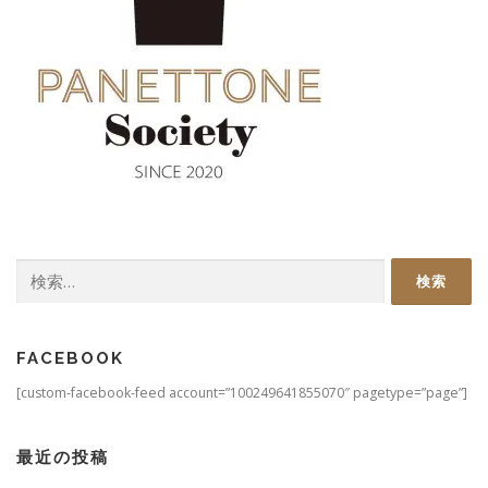
検
索:
FACEBOOK
[custom-facebook-feed account=”100249641855070″ pagetype=”page”]
最近の投稿