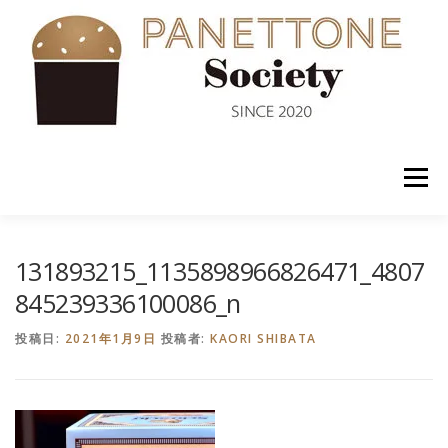
コ
ン
テ
ン
ツ
へ
ス
キ
ッ
メニュー
プ
入会案内
ABOUT US
NEWS
PANETTONE
131893215_1135898966826471_4807
845239336100086_n
SHOP
セミナー
CONTACT
投稿日:
2021年1月9日
投稿者:
KAORI SHIBATA