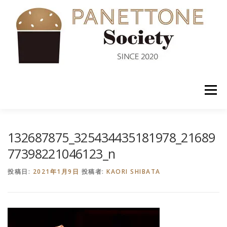
コ
ン
テ
ン
ツ
へ
ス
キ
ッ
メニュー
プ
入会案内
ABOUT US
NEWS
PANETTONE
132687875_325434435181978_21689
77398221046123_n
SHOP
セミナー
CONTACT
投稿日:
2021年1月9日
投稿者:
KAORI SHIBATA