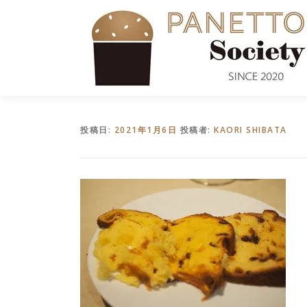
コ
ン
テ
ン
ツ
へ
ス
キ
投稿日:
2021年1月6日
投稿者:
KAORI SHIBATA
ッ
プ