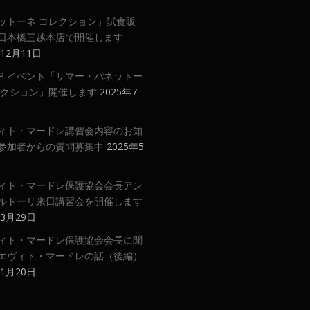
ットーネ コレクション」試食販
日本橋三越本店で開催します
年12月11日
 UP イベント「サマー・パネットー
レクション」開催します
2025年7
ィト・マードレ講習会内容のお知
参加者からの質問募集中
2025年5
ィト・マードレ保護協会会長アン
ルトーリ来日講習会を開催します
年3月29日
ィト・マードレ保護協会会長に聞
エヴィト・マードレの話（後編）
年1月20日