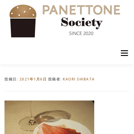
コ
ン
テ
ン
ツ
へ
ス
キ
ッ
メニュー
プ
入会案内
ABOUT US
NEWS
PANETTONE
投稿日:
2021年1月6日
投稿者:
KAORI SHIBATA
SHOP
セミナー
CONTACT