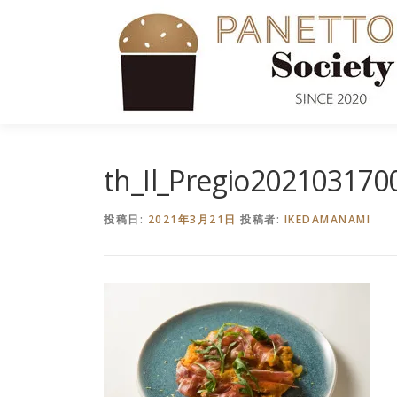
コ
ン
テ
ン
ツ
へ
ス
キ
th_Il_Pregio202103170
ッ
プ
投稿日:
2021年3月21日
投稿者:
IKEDAMANAMI