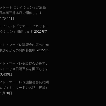
ットーネ コレクション」試食販
日本橋三越本店で開催します
年12月11日
 UP イベント「サマー・パネットー
レクション」開催します
2025年7
ィト・マードレ講習会内容のお知
参加者からの質問募集中
2025年5
ィト・マードレ保護協会会長アン
ルトーリ来日講習会を開催します
年3月29日
ィト・マードレ保護協会会長に聞
エヴィト・マードレの話（後編）
年1月20日