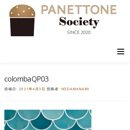
コ
ン
テ
ン
ツ
へ
ス
キ
ッ
メニュー
プ
入会案内
ABOUT US
NEWS
PANETTONE
colombaQP03
投稿日:
2021年4月3日
投稿者:
IKEDAMANAMI
SHOP
セミナー
CONTACT